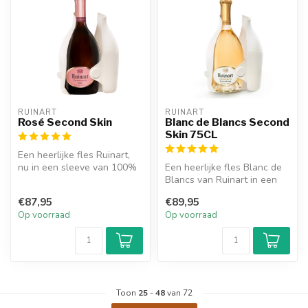
RUINART
RUINART
Rosé Second Skin
Blanc de Blancs Second
Skin 75CL
Een heerlijke fles Ruinart,
nu in een sleeve van 100%
Een heerlijke fles Blanc de
gerecycled materiaal.
Blancs van Ruinart in een
sleeve gemaakt van 100%
€87,95
€89,95
ge...
Op voorraad
Op voorraad
Toon
25
-
48
van 72