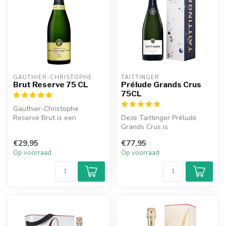
GAUTHIER-CHRISTOPHE
TAITTINGER
Brut Reserve 75 CL
Prélude Grands Crus
75CL
Gauthier-Christophe
Reserve Brut is een
Deze Taittinger Prélude
heerlijke champagne met
Grands Crus is
fijne aanhoudend...
samengesteld uit de top
€29,95
€77,95
grand Crus wijnga...
Op voorraad
Op voorraad