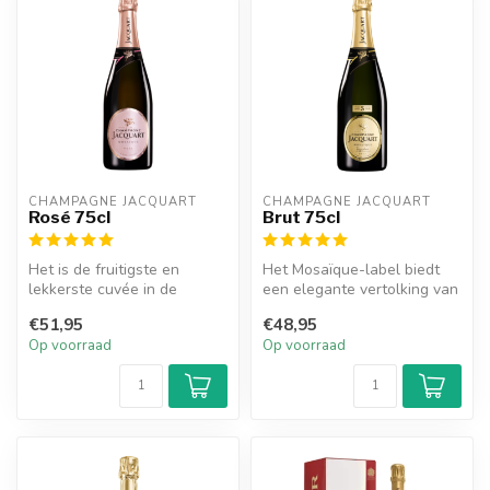
CHAMPAGNE JACQUART
CHAMPAGNE JACQUART
Rosé 75cl
Brut 75cl
Het is de fruitigste en
Het Mosaïque-label biedt
lekkerste cuvée in de
een elegante vertolking van
Mosaïque-collectie. Het
onze kenmerkende stijl en
€51,95
€48,95
combineert...
o...
Op voorraad
Op voorraad