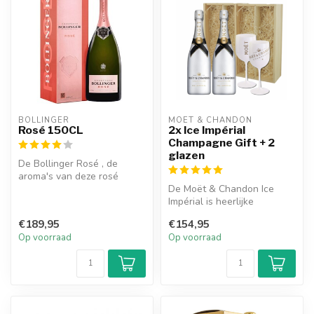
BOLLINGER
MOËT & CHANDON
Rosé 150CL
2x Ice Impérial
Champagne Gift + 2
glazen
De Bollinger Rosé , de
aroma's van deze rosé
champagne zijn van rode
De Moët & Chandon Ice
bessen, ker...
Impérial is heerlijke
champagne met een fris en
€189,95
€154,95
fruitige s...
Op voorraad
Op voorraad