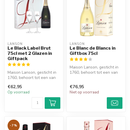
LANSON
LANSON
Le Black Label Brut
Le Blanc de Blancs in
75cl met 2 Glazen in
Giftbox 75cl
Giftpack
Maison Lanson, gesticht in
Maison Lanson, gesticht in
1760, behoort tot een van
1760, behoort tot een van
de oudste Champagne
de oudste Champagne
huizen ...
€62,95
€76,95
huizen ...
Op voorraad
Niet op voorraad
-7%