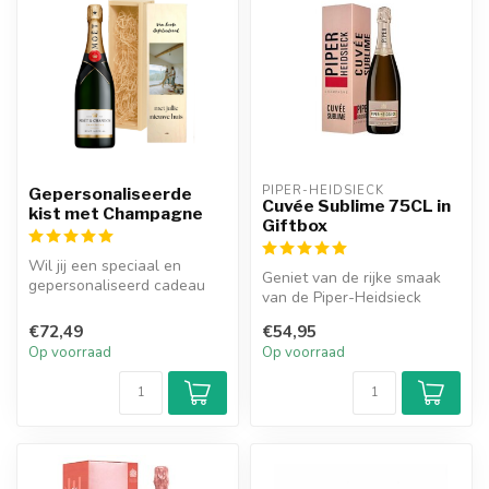
PIPER-HEIDSIECK
Gepersonaliseerde
Cuvée Sublime 75CL in
kist met Champagne
Giftbox
Wil jij een speciaal en
Geniet van de rijke smaak
gepersonaliseerd cadeau
van de Piper-Heidsieck
geven aan iemand die dol is
Cuvée Sublime 75CL in
op c...
€72,49
€54,95
Giftbox. ...
Op voorraad
Op voorraad