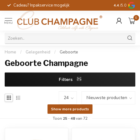
Cadeau? Inpakservice mogelijk
Gratis handges
4.4
/5.0
0
MENU
Home
/
Gelegenheid
/
Geboorte
Geboorte Champagne
Filters
Show more products
Toon
25
-
48
van 72