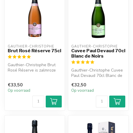
GAUTHIER-CHRISTOPHE
GAUTHIER-CHRISTOPHE
Brut Rosé Réserve 75cl
Cuvee Paul Devaud 70cl
Blanc de Noirs
Gauthier-Christophe Brut
Rosé Réserve is zalmroze
Gauthier-Christophe Cuvee
van kleur. Je ruikt een fruiti...
Paul Devaud 70cl Blanc de
Noir is gemaakt van 50%
€33,50
€32,50
Pino...
Op voorraad
Op voorraad