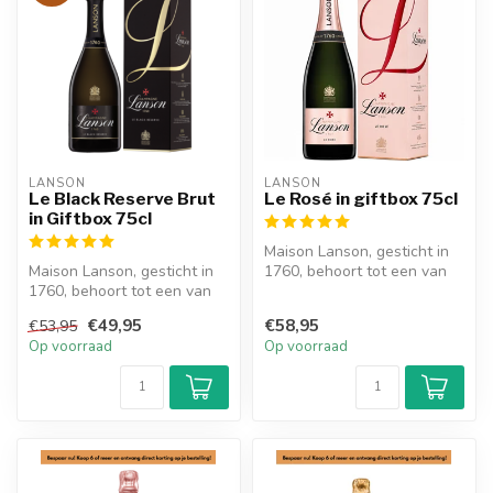
LANSON
LANSON
Le Black Reserve Brut
Le Rosé in giftbox 75cl
in Giftbox 75cl
Maison Lanson, gesticht in
Maison Lanson, gesticht in
1760, behoort tot een van
1760, behoort tot een van
de oudste Champagne
de oudste Champagne
huizen ...
€49,95
€58,95
€53,95
huizen ...
Op voorraad
Op voorraad