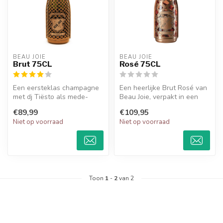
BEAU JOIE
BEAU JOIE
Brut 75CL
Rosé 75CL
Een eersteklas champagne
Een heerlijke Brut Rosé van
met dj Tiësto als mede-
Beau Joie, verpakt in een
eigenaar! Een modern
volledig gerecycled harnas...
€89,99
€109,95
design met ...
Niet op voorraad
Niet op voorraad
Toon
1
-
2
van 2