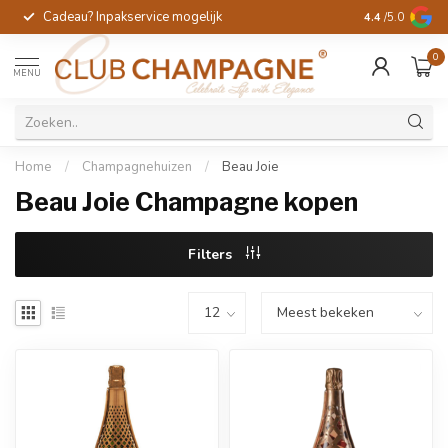
Cadeau? Inpakservice mogelijk
Gratis handges
4.4
/5.0
0
MENU
Home
/
Champagnehuizen
/
Beau Joie
Beau Joie Champagne kopen
Filters