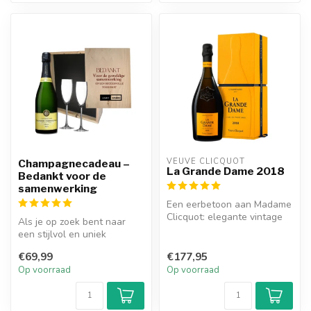
VEUVE CLICQUOT 
Champagnecadeau –
La Grande Dame 2018
Bedankt voor de
samenwerking
Een eerbetoon aan Madame
Clicquot: elegante vintage
Als je op zoek bent naar
champagne met finesse,
een stijlvol en uniek
krach...
bedankcadeau, dan is de
€69,99
€177,95
gepersona...
Op voorraad
Op voorraad