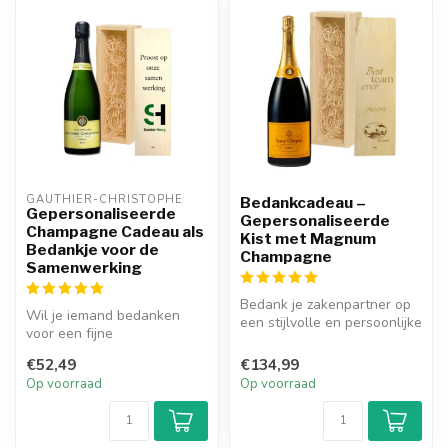
GAUTHIER-CHRISTOPHE
Bedankcadeau –
Gepersonaliseerde
Gepersonaliseerde
Champagne Cadeau als
Kist met Magnum
Bedankje voor de
Champagne
Samenwerking
Bedank je zakenpartner op
Wil je iemand bedanken
een stijlvolle en persoonlijke
voor een fijne
manier met de Gepersona...
samenwerking? Kies dan
€52,49
€134,99
voor onze Gepersona...
Op voorraad
Op voorraad