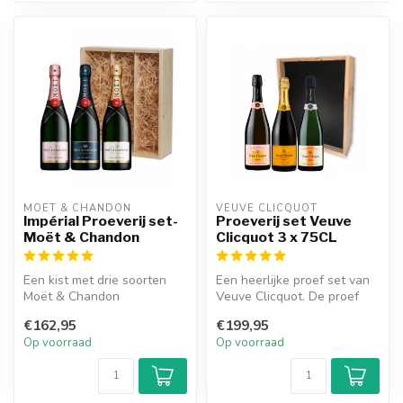
MOËT & CHANDON
VEUVE CLICQUOT 
Impérial Proeverij set-
Proeverij set Veuve
Moët & Chandon
Clicquot 3 x 75CL
Een kist met drie soorten
Een heerlijke proef set van
Moët & Chandon
Veuve Clicquot. De proef
champagne van 75CL. Deze
set is een houten kistje me...
€162,95
€199,95
kist bevat een...
Op voorraad
Op voorraad