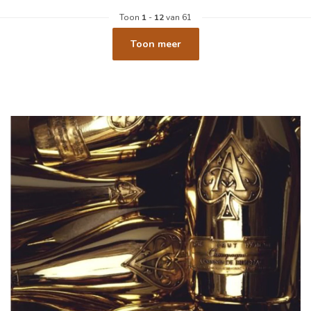
Toon
1
-
12
van 61
Toon meer