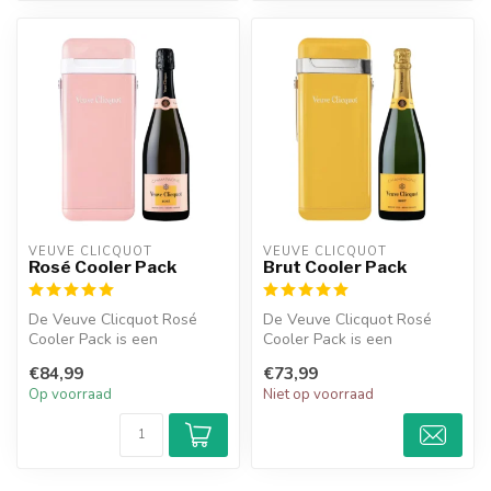
VEUVE CLICQUOT 
VEUVE CLICQUOT 
Rosé Cooler Pack
Brut Cooler Pack
De Veuve Clicquot Rosé
De Veuve Clicquot Rosé
Cooler Pack is een
Cooler Pack is een
compacte, draagbare
compacte, draagbare
€84,99
€73,99
koelbox die je cha...
koelbox die je cha...
Op voorraad
Niet op voorraad