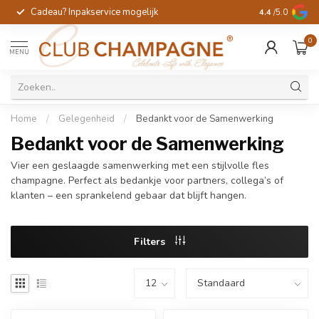
Cadeau? Inpakservice mogelijk
Gratis handges
4.4
/5.0
0
MENU
Home
/
Gelegenheid
/
Bedankt voor de Samenwerking
Bedankt voor de Samenwerking
Vier een geslaagde samenwerking met een stijlvolle fles
champagne. Perfect als bedankje voor partners, collega’s of
klanten – een sprankelend gebaar dat blijft hangen.
Filters