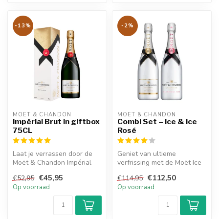
-13%
-2%
MOËT & CHANDON
MOËT & CHANDON
Impérial Brut in giftbox
Combi Set – Ice & Ice
75CL
Rosé
Laat je verrassen door de
Geniet van ultieme
Moët & Chandon Impérial
verfrissing met de Moët Ice
Brut in stijlvolle giftbox. Fr...
& Ice Rosé combi set.
€45,95
€112,50
€52,95
€114,95
Speciaal on...
Op voorraad
Op voorraad