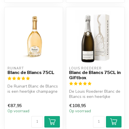
RUINART
LOUIS ROEDERER
Blanc de Blancs 75CL
Blanc de Blancs 75CL in
Giftbox
De Ruinart Blanc de Blancs
is een heerlijke champagne
De Louis Roederer Blanc de
en heeft smaken van
Blancs is een heerlijke
nectar...
champagne met smaken van
€87,95
€108,95
ver...
Op voorraad
Op voorraad