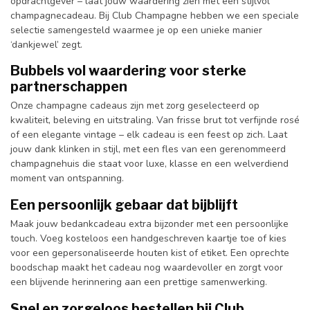
opdrachtgever – laat jouw waardering zien met een stijlvol
champagnecadeau. Bij Club Champagne hebben we een speciale
selectie samengesteld waarmee je op een unieke manier
‘dankjewel’ zegt.
Bubbels vol waardering voor sterke
partnerschappen
Onze champagne cadeaus zijn met zorg geselecteerd op
kwaliteit, beleving en uitstraling. Van frisse brut tot verfijnde rosé
of een elegante vintage – elk cadeau is een feest op zich. Laat
jouw dank klinken in stijl, met een fles van een gerenommeerd
champagnehuis die staat voor luxe, klasse en een welverdiend
moment van ontspanning.
Een persoonlijk gebaar dat bijblijft
Maak jouw bedankcadeau extra bijzonder met een persoonlijke
touch. Voeg kosteloos een handgeschreven kaartje toe of kies
voor een gepersonaliseerde houten kist of etiket. Een oprechte
boodschap maakt het cadeau nog waardevoller en zorgt voor
een blijvende herinnering aan een prettige samenwerking.
Snel en zorgeloos bestellen bij Club