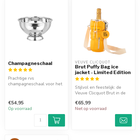
VEUVE CLICQUOT 
Champagneschaal
Brut Puffy Bag ice
jacket - Limited Edition
Prachtige rvs
champagneschaal voor het
Stijlvol en feestelijk: de
koelen van meerdere
Veuve Clicquot Brut in de
flessen champagne.
Limited Edition Puffy Bag I...
€54,95
€65,99
Op voorraad
Niet op voorraad