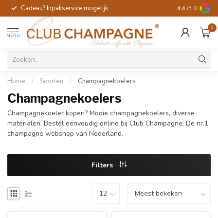
Cadeau? Inpakservice mogelijk
Gratis handges
4.4
/5.0
0
MENU
Home
/
Soorten
/
Champagnekoelers
Champagnekoelers
Champagnekoeler kopen? Mooie champagnekoelers, diverse
materialen. Bestel eenvoudig online bij Club Champagne. De nr.1
champagne webshop van Nederland.
Filters