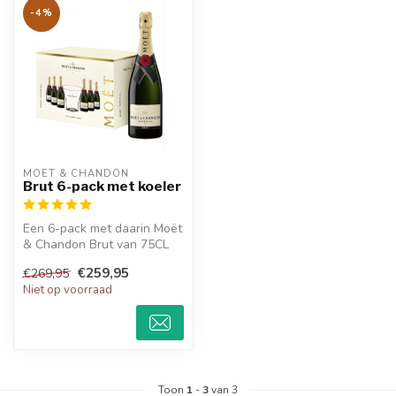
-4%
MOËT & CHANDON
Brut 6-pack met koeler
Een 6-pack met daarin Moët
& Chandon Brut van 75CL
en een kunststof Moët &
€259,95
€269,95
Chand...
Niet op voorraad
Toon
1
-
3
van 3