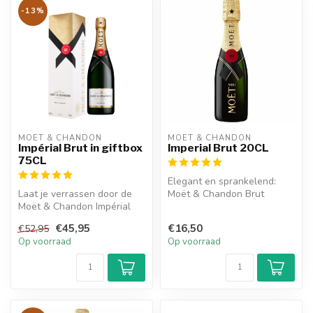
-13%
MOËT & CHANDON
MOËT & CHANDON
Impérial Brut in giftbox
Imperial Brut 20CL
75CL
Elegant en sprankelend:
Laat je verrassen door de
Moët & Chandon Brut
Moët & Chandon Impérial
Impérial 20CL is perfect voor
Brut in stijlvolle giftbox. Fr...
feeste...
€45,95
€16,50
€52,95
Op voorraad
Op voorraad