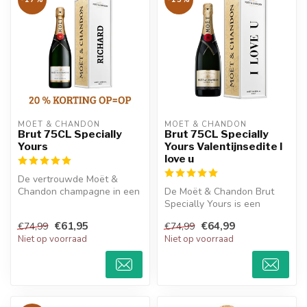
MOËT & CHANDON
MOËT & CHANDON
Brut 75CL Specially
Brut 75CL Specially
Yours
Yours Valentijnsedite I
love u
De vertrouwde Moët &
Chandon champagne in een
De Moët & Chandon Brut
gepersonaliseerde metalen
Specially Yours is een
giftbox....
gepersonaliseerde editie uit
€61,95
€64,99
€74,99
€74,99
de “S...
Niet op voorraad
Niet op voorraad