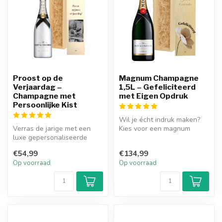
Proost op de
Magnum Champagne
Verjaardag –
1,5L – Gefeliciteerd
Champagne met
met Eigen Opdruk
Persoonlijke Kist
Wil je écht indruk maken?
Verras de jarige met een
Kies voor een magnum
luxe gepersonaliseerde
champagne van 1,5 liter –
houten kist gevuld met
dubbel ...
€54,99
€134,99
champagne...
Op voorraad
Op voorraad