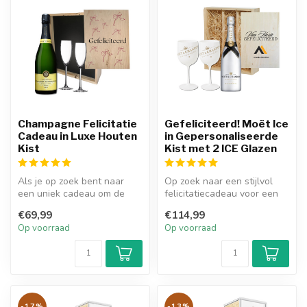
Champagne Felicitatie
Gefeliciteerd! Moët Ice
Cadeau in Luxe Houten
in Gepersonaliseerde
Kist
Kist met 2 ICE Glazen
Als je op zoek bent naar
Op zoek naar een stijlvol
een uniek cadeau om de
felicitatiecadeau voor een
jarige te verrassen, dan is
bijzondere mijlpaal?
€69,99
€114,99
de g...
Met d...
Op voorraad
Op voorraad
-17%
-13%