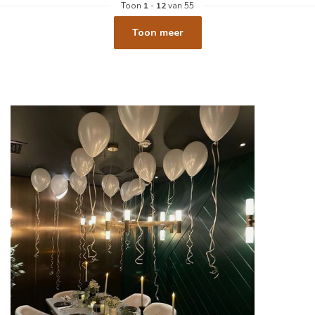
Toon
1
-
12
van 55
Toon meer