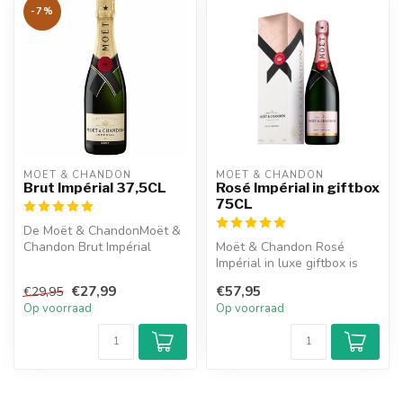
-7%
MOËT & CHANDON
MOËT & CHANDON
Brut Impérial 37,5CL
Rosé Impérial in giftbox
75CL
De Moët & ChandonMoët &
Chandon Brut Impérial
Moët & Chandon Rosé
37,5CL biedt verfijnde
Impérial in luxe giftbox is
champagne i...
het ultieme cadeau.
€27,99
€57,95
€29,95
Levendig en ...
Op voorraad
Op voorraad