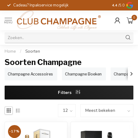
Cadeau? Inpakservice mogelijk
Gratis handges
4.4
/5.0
0
MENU
Home
/
Soorten
Soorten Champagne
Champagne Accessoires
Champagne Boeken
Champagne C
Filters
-17%