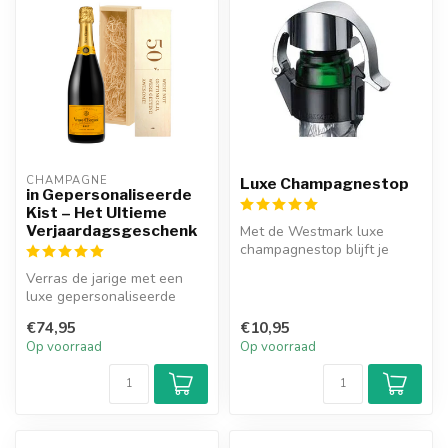
CHAMPAGNE
Luxe Champagnestop
in Gepersonaliseerde
Kist – Het Ultieme
Verjaardagsgeschenk
Met de Westmark luxe
champagnestop blijft je
champagne tot wel 2 dagen
Verras de jarige met een
langer go...
luxe gepersonaliseerde
houten kist gevuld met
€74,95
€10,95
champagne...
Op voorraad
Op voorraad