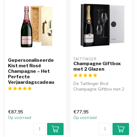
TAITTINGER
Gepersonaliseerde
Champagne Giftbox
Kist met Rosé
met 2 Glazen
Champagne – Het
Perfecte
Verjaardagscadeau
De Taittinger Brut
Champagne Giftbox met 2
glazen bevat één fles van
de verfijnd...
€87,95
€77,95
Op voorraad
Op voorraad