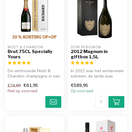
MOËT & CHANDON
DOM PÉRIGNON
Brut 75CL Specially
2012 Magnum in
Yours
giftbox 1,5L
De vertrouwde Moët &
In 2012 was het winterweer
Chandon champagne in een
extreem, de lente was
gepersonaliseerde metalen
droog en laat. Na een
€61,95
€589,95
€74,99
giftbox....
decennium...
Niet op voorraad
Op voorraad