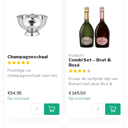
RUINART
Champagneschaal
Combi Set – Brut &
Rosé
Prachtige rvs
champagneschaal voor het
Ervaar de verfijnde stijl van
koelen van meerdere
Ruinart met deze Brut &
flessen champagne.
Rosé combi set. Elegant, f...
€54,95
€149,50
Op voorraad
Op voorraad