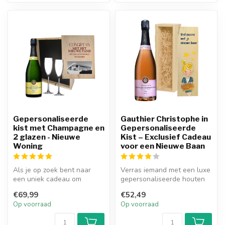
Gepersonaliseerde
Gauthier Christophe in
kist met Champagne en
Gepersonaliseerde
2 glazen - Nieuwe
Kist – Exclusief Cadeau
Woning
voor een Nieuwe Baan
Als je op zoek bent naar
Verras iemand met een luxe
een uniek cadeau om
gepersonaliseerde houten
iemand te verrassen met
kist, gevuld met de
€69,99
€52,49
een nieuwe ...
exclusie...
Op voorraad
Op voorraad