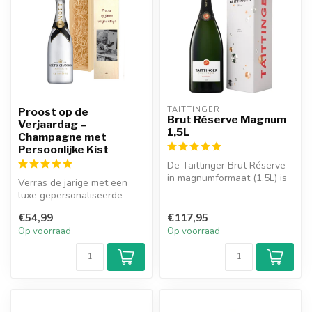
TAITTINGER
Proost op de
Brut Réserve Magnum
Verjaardag –
1,5L
Champagne met
Persoonlijke Kist
De Taittinger Brut Réserve
in magnumformaat (1,5L) is
Verras de jarige met een
een toonbeeld van
luxe gepersonaliseerde
eleganti...
houten kist gevuld met
€54,99
€117,95
champagne...
Op voorraad
Op voorraad