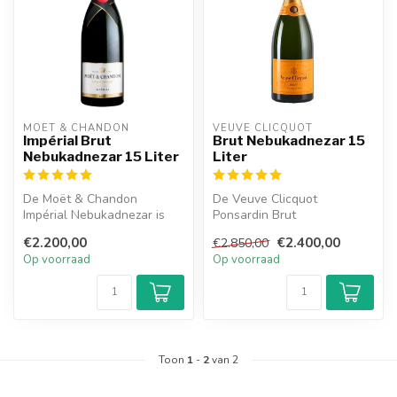
MOËT & CHANDON
VEUVE CLICQUOT 
Impérial Brut
Brut Nebukadnezar 15
Nebukadnezar 15 Liter
Liter
De Moët & Chandon
De Veuve Clicquot
Impérial Nebukadnezar is
Ponsardin Brut
een heerlijke champagne
Nebukadnezar is een
€2.200,00
€2.400,00
€2.850,00
met een fijne...
heerlijke champagne en
Op voorraad
Op voorraad
heef...
Toon
1
-
2
van 2