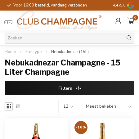
Voor 16:00 besteld, vandaag verzonden
4.4
/5.0
0
MENU
Home
/
Flestype
/
Nebukadnezar (15L)
Nebukadnezar Champagne - 15
Liter Champagne
Filters
-16%