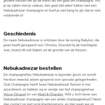
grotere flessen die op de markt als het gaat om champagne. Wil
je op vallen met je cadeau, dan gaat dat zeker lukken met een
Nebukadnezar champagne en hoef je niet bang te zijn dat er niet
voldoende is!
Geschiedenis
De naam Nebukadnezar is ontstaan door de koning Babylon, die
jaren heeft geregeerd voor Christus. Doordat hij de machtigste
was, moest dit ook blijken uit de grootte van de flessen.
Nebukadnezar bestellen
De champagnefles Nebukadnezar is bijzonder groot, en wordt
hierdoor meestal alleen geopend voor speciale gelegenheden.
Club Champagne heeft twee Nebukadnezar flessen in het
assortiment, zo hebben wij er eentje van het champagnehuis
Veuve Clicquot
en van
Moët & Chandon
. Wilt u toch liever een
Nebukadnezar champagne van een ander champagnehuis? Neem
dan contact op met onze klantenservice, en dan gaan we op