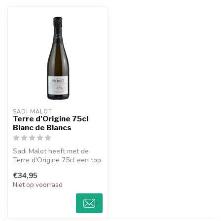
SADI MALOT
Terre d'Origine 75cl
Blanc de Blancs
Sadi Malot heeft met de
Terre d'Origine 75cl een top
Blanc de Blancs weten te
€34,95
ma...
Niet op voorraad