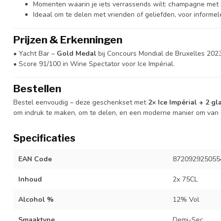
Momenten waarin je iets verrassends wilt: champagne met ij
Ideaal om te delen met vrienden of geliefden, voor informel
Prijzen & Erkenningen
• Yacht Bar –
Gold Medal
bij Concours Mondial de Bruxelles 2023 
• Score 91/100 in Wine Spectator voor Ice Impérial.
Bestellen
Bestel eenvoudig – deze geschenkset met
2× Ice Impérial + 2 gl
om indruk te maken, om te delen, en een moderne manier om van
Specificaties
EAN Code
872092925055
Inhoud
2x 75CL
Alcohol %
12% Vol
Smaaktype
Demi-Sec