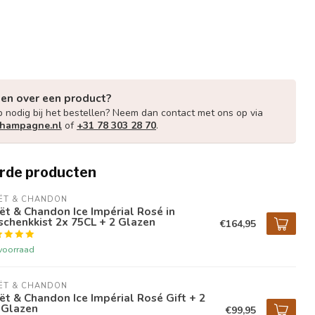
gen over een product?
p nodig bij het bestellen? Neem dan contact met ons op via
champagne.nl
of
+31 78 303 28 70
.
rde producten
ËT & CHANDON
t & Chandon Ice Impérial Rosé in
chenkkist 2x 75CL + 2 Glazen
€164,95
voorraad
ËT & CHANDON
t & Chandon Ice Impérial Rosé Gift + 2
 Glazen
€99,95