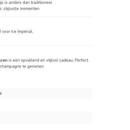
s is anders dan traditioneel
e, stijlvolle momenten
voor Ice Impérial.
azen
is een opvallend en stijlvol cadeau. Perfect
 champagne te genieten.
4