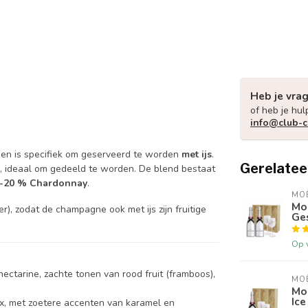
Heb je vra
of heb je hul
info@club-
en is specifiek om geserveerd te worden
met ijs
.
Gerelatee
n, ideaal om gedeeld te worden. De blend bestaat
10-20 % Chardonnay
.
MO
Moë
er), zodat de champagne ook met ijs zijn fruitige
Ges
Op 
 nectarine, zachte tonen van rood fruit (framboos),
MO
Moë
Ice
mix, met zoetere accenten van karamel en