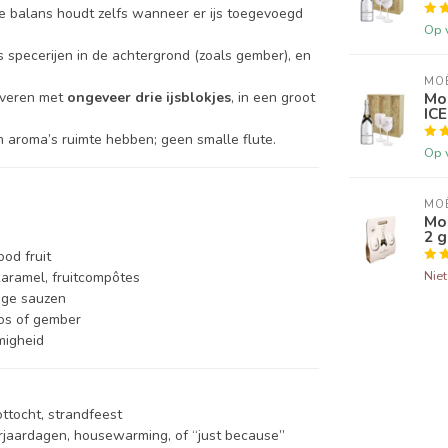
e balans houdt zelfs wanneer er ijs toegevoegd
Op 
ts specerijen in de achtergrond (zoals gember), en
MO
Mo
erveren met
ongeveer drie ijsblokjes
, in een groot
ICE
 en aroma’s ruimte hebben; geen smalle flute.
Op 
MO
Moë
2 g
ood fruit
Nie
karamel, fruitcompôtes
tige sauzen
kos of gember
migheid
ttocht, strandfeest
rjaardagen, housewarming, of “just because”