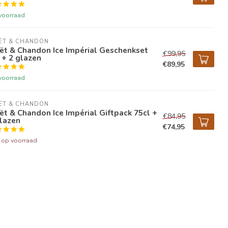
voorraad
ËT & CHANDON
ët & Chandon Ice Impérial Geschenkset
€99,95
 + 2 glazen
€89,95
voorraad
ËT & CHANDON
t & Chandon Ice Impérial Giftpack 75cl +
€84,95
lazen
€74,95
t op voorraad