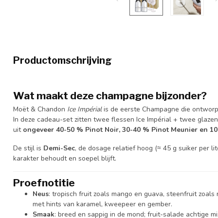
Productomschrijving
Wat maakt deze champagne bijzonder?
Moët & Chandon
Ice Impérial
is de eerste Champagne die ontworp
In deze cadeau-set zitten twee flessen Ice Impérial + twee glaze
uit
ongeveer 40-50 % Pinot Noir, 30-40 % Pinot Meunier en 
De stijl is
Demi-Sec
, de dosage relatief hoog (≈ 45 g suiker per lit
karakter behoudt en soepel blijft.
Proefnotitie
Neus
: tropisch fruit zoals mango en guava, steenfruit zoals
met hints van karamel, kweepeer en gember.
Smaak
: breed en sappig in de mond; fruit-salade achtige 