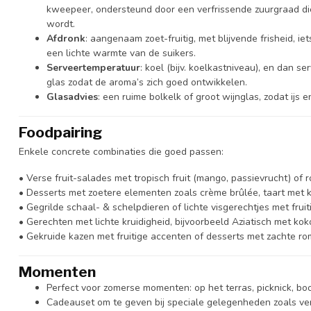
kweepeer, ondersteund door een verfrissende zuurgraad di
wordt.
Afdronk
: aangenaam zoet-fruitig, met blijvende frisheid, ie
een lichte warmte van de suikers.
Serveertemperatuur
: koel (bijv. koelkastniveau), en dan s
glas zodat de aroma’s zich goed ontwikkelen.
Glasadvies
: een ruime bolkelk of groot wijnglas, zodat ijs
Foodpairing
Enkele concrete combinaties die goed passen:
• Verse fruit-salades met tropisch fruit (mango, passievrucht) of r
• Desserts met zoetere elementen zoals crème brûlée, taart met 
• Gegrilde schaal- & schelpdieren of lichte visgerechtjes met frui
• Gerechten met lichte kruidigheid, bijvoorbeeld Aziatisch met ko
• Gekruide kazen met fruitige accenten of desserts met zachte ro
Momenten
Perfect voor zomerse momenten: op het terras, picknick, boo
Cadeauset om te geven bij speciale gelegenheden zoals ve