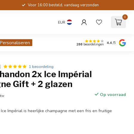
Voor 16:00 besteld, vandaag verzonden
0
EUR
Personaliseren
4.4
/5
286
beoordelingen
1 beoordeling
handon 2x Ice Impérial
e Gift + 2 glazen
Op voorraad
btw
e Impérial is heerlijke champagne met een fris en fruitige