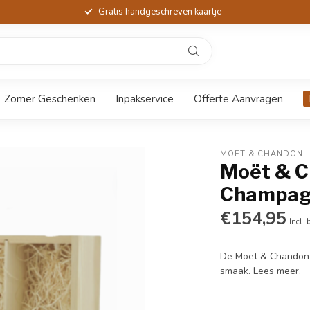
Gratis handgeschreven kaartje
Zomer Geschenken
Inpakservice
Offerte Aanvragen
MOËT & CHANDON
Moët & C
Champagn
€154,95
Incl. 
De Moët & Chandon Ic
smaak.
Lees meer
.