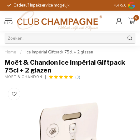
Cadeau? Inpakservice mogelijk
Gratis handges
4.4
/5.0
0
MENU
Home
/
Ice Impérial Giftpack 75cl + 2 glazen
Moët & Chandon Ice Impérial Giftpack
75cl + 2 glazen
(3)
MOËT & CHANDON