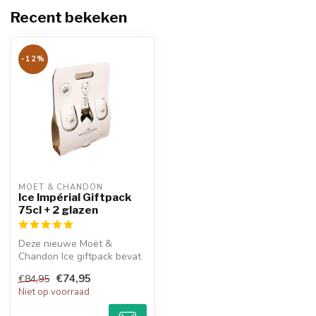
Recent bekeken
-12%
MOËT & CHANDON
Ice Impérial Giftpack
75cl + 2 glazen
Deze nieuwe Moët &
Chandon Ice giftpack bevat
1 fles a 75CL en twee Moët
€74,95
€84,95
Ice gla...
Niet op voorraad