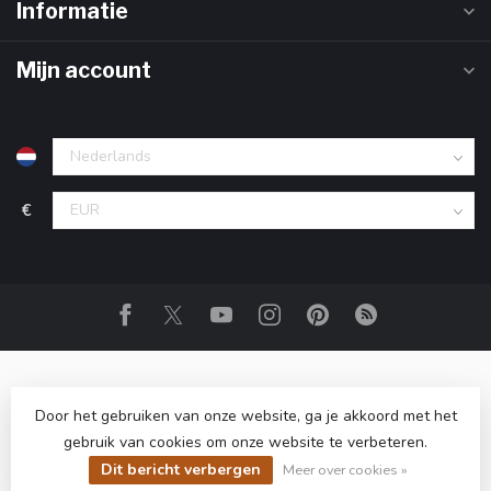
Informatie
Mijn account
€
Door het gebruiken van onze website, ga je akkoord met het
gebruik van cookies om onze website te verbeteren.
© Copyright 2026 Club Champagne
- Powered by
Lightspeed
-
Dit bericht verbergen
Lightspeed design
by
Dyvelopment
Meer over cookies »