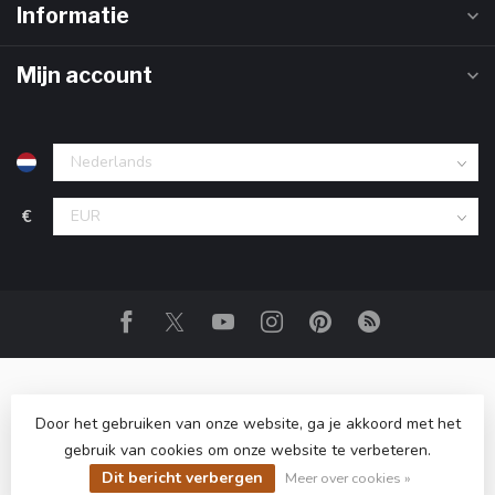
Informatie
Mijn account
€
Door het gebruiken van onze website, ga je akkoord met het
gebruik van cookies om onze website te verbeteren.
© Copyright 2026 Club Champagne
- Powered by
Lightspeed
-
Dit bericht verbergen
Lightspeed design
by
Dyvelopment
Meer over cookies »