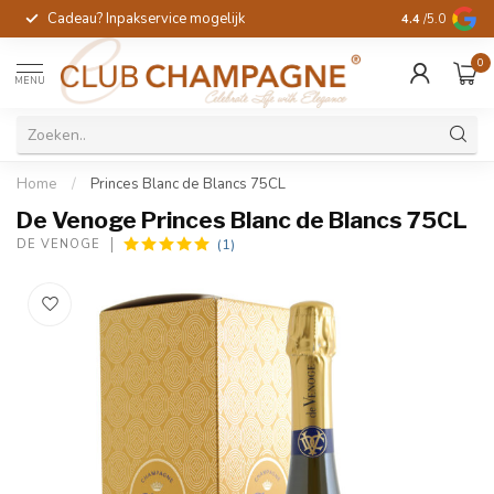
Cadeau? Inpakservice mogelijk
Gratis handges
4.4
/5.0
0
MENU
Home
/
Princes Blanc de Blancs 75CL
De Venoge Princes Blanc de Blancs 75CL
(1)
DE VENOGE