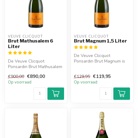
VEUVE CLICQUOT 
VEUVE CLICQUOT 
Brut Mathusalem 6
Brut Magnum 1,5 Liter
Liter
De Veuve Clicquot
De Veuve Clicquot
Ponsardin Brut Magnum is
Ponsardin Brut Mathusalem
een heerlijke champagne en
is een heerlijke champagne
heeft smak...
€890,00
€119,95
€900,00
€129,95
en heeft ...
Op voorraad
Op voorraad