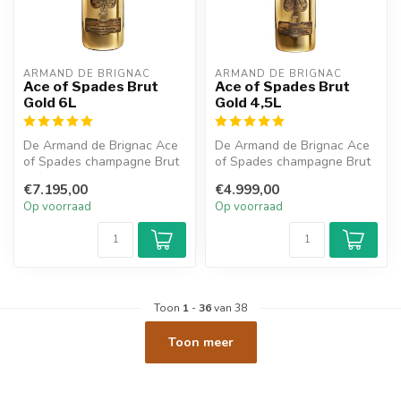
ARMAND DE BRIGNAC
ARMAND DE BRIGNAC
Ace of Spades Brut
Ace of Spades Brut
Gold 6L
Gold 4,5L
De Armand de Brignac Ace
De Armand de Brignac Ace
of Spades champagne Brut
of Spades champagne Brut
Gold heeft een frisse,
Gold heeft een frisse,
€7.195,00
€4.999,00
fruitig...
fruitig...
Op voorraad
Op voorraad
Toon
1
-
36
van 38
Toon meer