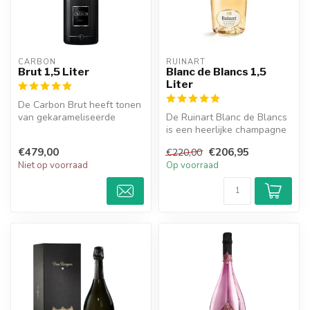
CARBON
RUINART
Brut 1,5 Liter
Blanc de Blancs 1,5
Liter
De Carbon Brut heeft tonen
van gekarameliseerde
De Ruinart Blanc de Blancs
gezouten boter en gebak.
is een heerlijke champagne
en heeft smaken van
€479,00
€206,95
€220,00
nectar...
Niet op voorraad
Op voorraad