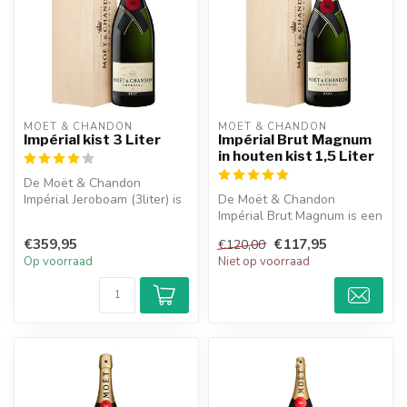
MOËT & CHANDON
MOËT & CHANDON
Impérial kist 3 Liter
Impérial Brut Magnum
in houten kist 1,5 Liter
De Moët & Chandon
Impérial Jeroboam (3liter) is
De Moët & Chandon
een heerlijke champagne
Impérial Brut Magnum is een
met een ...
heerlijke champagne en
€359,95
€117,95
€120,00
heeft een f...
Op voorraad
Niet op voorraad