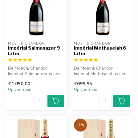
MOËT & CHANDON
MOËT & CHANDON
Impérial Salmanazar 9
Impérial Methuselah 6
Liter
Liter
De Moët & Chandon
De Moët & Chandon
Impérial Salmanazar is een
Impérial Methuselah is een
heerlijke champagne en
heerlijke champagne met
€1.050,00
€699,95
heeft een f...
een frisse ...
Op voorraad
Op voorraad
-2%