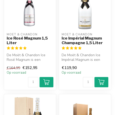
MOËT & CHANDON
MOËT & CHANDON
Ice Rosé Magnum 1,5
Ice Impérial Magnum
Liter
Champagne 1,5 Liter
De Moët & Chandon Ice
De Moët & Chandon Ice
Rosé Magnum is een
Impérial Magnum is een
heerlijke champagne met
heerlijke champagne met
€152,95
€119,90
€164,95
een frisse en ...
een zoete ...
Op voorraad
Op voorraad