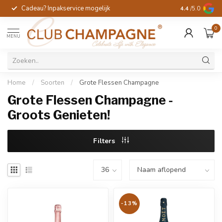
Cadeau? Inpakservice mogelijk
Gratis handges
4.4
/5.0
0
MENU
Home
/
Soorten
/
Grote Flessen Champagne
Grote Flessen Champagne -
Groots Genieten!
Filters
-13%