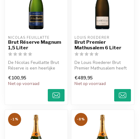
NICOLAS FEUILLATTE
LOUIS ROEDERER
Brut Réserve Magnum
Brut Premier
1,5 Liter
Mathusalem 6 Liter
De Nicolas Feuillatte Brut
De Louis Roederer Brut
Réserve is een heerlijke
Premier Mathusalem heeft
champagne en heeft tonen
een vol, droge en
€100,95
€489,95
van...
citrusachtige ...
Niet op voorraad
Niet op voorraad
-1%
-8%