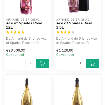
ARMAND DE BRIGNAC
ARMAND DE BRIGNAC
Ace of Spades Rosé
Ace of Spades Rosé
12L
1,5L
De Armand de Brignac Ace
De Armand de Brignac Ace
of Spades Rosé heeft
of Spades Rosé heeft
smaken van zwarte
smaken van zwarte
€28.500,99
€1.120,00
vruchten, kerse...
vruchten, kersen...
Op voorraad
Op voorraad