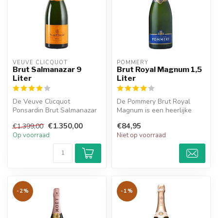
VEUVE CLICQUOT 
POMMERY
Brut Salmanazar 9
Brut Royal Magnum 1,5
Liter
Liter
De Veuve Clicquot
De Pommery Brut Royal
Ponsardin Brut Salmanazar
Magnum is een heerlijke
is een heerlijke champagne
champagne met smaken van
€1.350,00
€84,95
€1.399,00
en heeft ...
witfruit,...
Op voorraad
Niet op voorraad
-2%
-1%