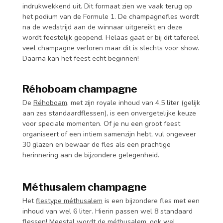
indrukwekkend uit. Dit formaat zien we vaak terug op
het podium van de Formule 1. De champagnefles wordt
na de wedstrijd aan de winnaar uitgereikt en deze
wordt feestelijk geopend. Helaas gaat er bij dit tafereel
veel champagne verloren maar dit is slechts voor show.
Daarna kan het feest echt beginnen!
Réhoboam champagne
De
Réhoboam
, met zijn royale inhoud van 4,5 liter (gelijk
aan zes standaardflessen), is een onvergetelijke keuze
voor speciale momenten. Of je nu een groot feest
organiseert of een intiem samenzijn hebt, vul ongeveer
30 glazen en bewaar de fles als een prachtige
herinnering aan de bijzondere gelegenheid.
Méthusalem champagne
Het
flestype méthusalem
is een bijzondere fles met een
inhoud van wel 6 liter. Hierin passen wel 8 standaard
flessen! Meestal wordt de méthusalem, ook wel