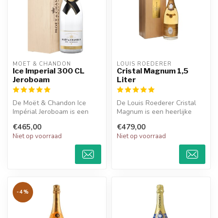
MOËT & CHANDON
LOUIS ROEDERER
Ice Imperial 300 CL
Cristal Magnum 1,5
Jeroboam
Liter
De Moët & Chandon Ice
De Louis Roederer Cristal
Impérial Jeroboam is een
Magnum is een heerlijke
heerlijke champagne met
chardonnay met een intense
€465,00
€479,00
een friss...
sma...
Niet op voorraad
Niet op voorraad
-4%