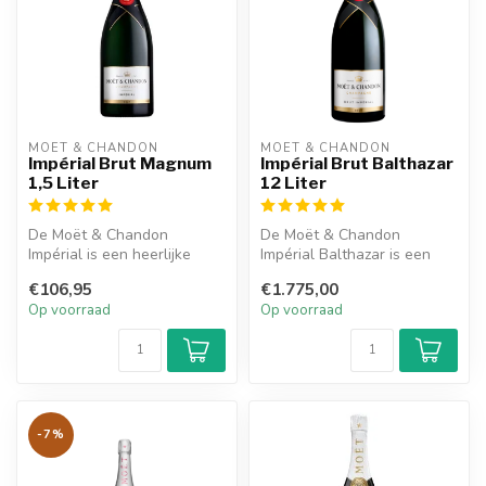
MOËT & CHANDON
MOËT & CHANDON
Impérial Brut Magnum
Impérial Brut Balthazar
1,5 Liter
12 Liter
De Moët & Chandon
De Moët & Chandon
Impérial is een heerlijke
Impérial Balthazar is een
champagne en heeft een
heerlijke champagne en
€106,95
€1.775,00
fijne droge s...
heeft een lev...
Op voorraad
Op voorraad
-7%