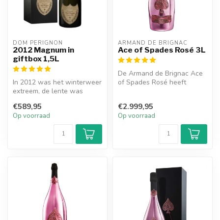
DOM PÉRIGNON
ARMAND DE BRIGNAC
2012 Magnum in
Ace of Spades Rosé 3L
giftbox 1,5L
De Armand de Brignac Ace
In 2012 was het winterweer
of Spades Rosé heeft
extreem, de lente was
smaken van zwarte
droog en laat. Na een
vruchten, kerse...
€589,95
€2.999,95
decennium...
Op voorraad
Op voorraad