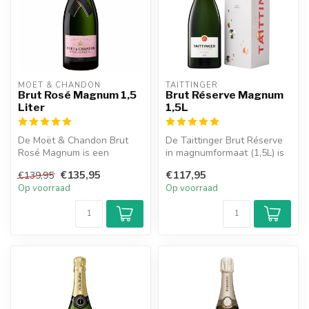
MOËT & CHANDON
TAITTINGER
Brut Rosé Magnum 1,5
Brut Réserve Magnum
Liter
1,5L
De Moët & Chandon Brut
De Taittinger Brut Réserve
Rosé Magnum is een
in magnumformaat (1,5L) is
heerlijke champagne en
een toonbeeld van
€135,95
€117,95
€139,95
heeft een soepe...
eleganti...
Op voorraad
Op voorraad