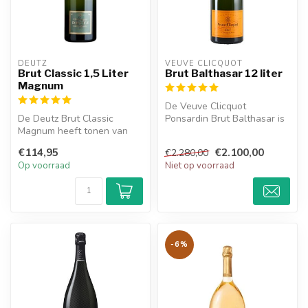
DEUTZ
VEUVE CLICQUOT 
Brut Classic 1,5 Liter
Brut Balthasar 12 liter
Magnum
De Veuve Clicquot
De Deutz Brut Classic
Ponsardin Brut Balthasar is
Magnum heeft tonen van
een heerlijke champagne en
toast, marsepein en gerijpte
heeft t...
€114,95
€2.100,00
€2.280,00
vrucht...
Op voorraad
Niet op voorraad
-6%