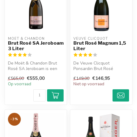
MOËT & CHANDON
VEUVE CLICQUOT 
Brut Rosé SA Jeroboam
Brut Rosé Magnum 1,5
3 Liter
Liter
De Moët & Chandon Brut
De Veuve Clicquot
Rosé SA Jeroboam is een
Ponsardin Brut Rosé
heerlijke champagne en
Magnum heeft een fris en
€555,00
€146,95
€565,00
€149,00
heeft een ...
fruitige smaak.
Op voorraad
Niet op voorraad
-3%