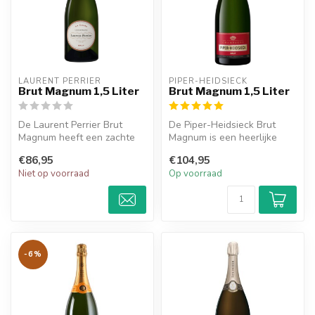
LAURENT PERRIER
PIPER-HEIDSIECK
Brut Magnum 1,5 Liter
Brut Magnum 1,5 Liter
De Laurent Perrier Brut
De Piper-Heidsieck Brut
Magnum heeft een zachte
Magnum is een heerlijke
smaak, finesse en frisheid
champagne en heeft
€86,95
€104,95
komen...
smaken van ci...
Niet op voorraad
Op voorraad
-6%