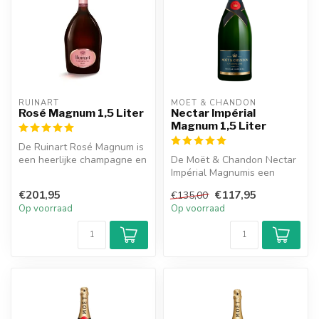
RUINART
MOËT & CHANDON
Rosé Magnum 1,5 Liter
Nectar Impérial
Magnum 1,5 Liter
De Ruinart Rosé Magnum is
een heerlijke champagne en
De Moët & Chandon Nectar
heeft subtiele en frisse ar...
Impérial Magnumis een
heerlijke champagne en
€201,95
€117,95
€135,00
heeft tone...
Op voorraad
Op voorraad