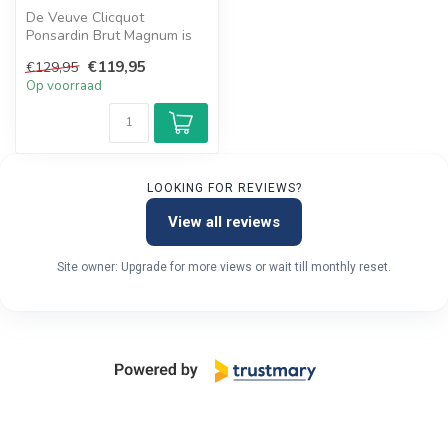
De Veuve Clicquot
Ponsardin Brut Magnum is
een heerlijke champagne en
€119,95
€129,95
heeft smak...
Op voorraad
LOOKING FOR REVIEWS?
View all reviews
Site owner: Upgrade for more views or wait till monthly reset.