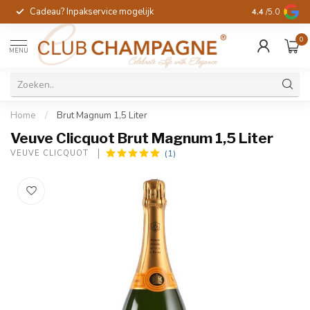
Cadeau? Inpakservice mogelijk
Gratis handges
4.4
/5.0
0
MENU
Home
/
Brut Magnum 1,5 Liter
Veuve Clicquot Brut Magnum 1,5 Liter
(1)
VEUVE CLICQUOT 