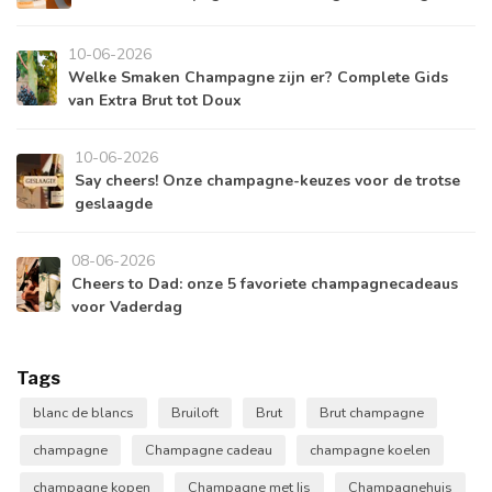
10-06-2026
Welke Smaken Champagne zijn er? Complete Gids
van Extra Brut tot Doux
10-06-2026
Say cheers! Onze champagne-keuzes voor de trotse
geslaagde
08-06-2026
Cheers to Dad: onze 5 favoriete champagnecadeaus
voor Vaderdag
Tags
blanc de blancs
Bruiloft
Brut
Brut champagne
champagne
Champagne cadeau
champagne koelen
champagne kopen
Champagne met Ijs
Champagnehuis