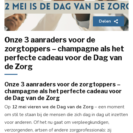
Delen
Onze 3 aanraders voor de
zorgtoppers – champagne als het
perfecte cadeau voor de Dag van
de Zorg
Onze
3
aanraders
voor
de
zorgtoppers –
champagne
als
het
perfecte
cadeau
voor
de
Dag
van
de
Zorg
Op
12
mei
vieren
we
de
Dag
van
de
Zorg
–
een
moment
om
stil
te
staan
bij
de
mensen
die
zich
dag
in
dag
uit
inzetten
voor
anderen.
Of
het
nu
gaat
om
verpleegkundigen,
verzorgenden,
artsen
of
andere
zorgprofessionals:
zij