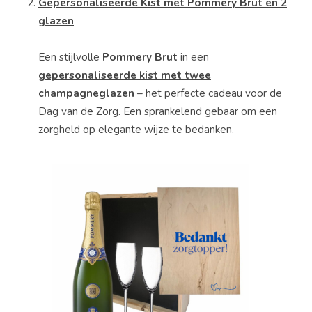
Gepersonaliseerde Kist met Pommery Brut en 2
glazen
Een
stijlvolle
Pommery
Brut
in
een
gepersonaliseerde
kist
met
twee
champagneglazen
–
het
perfecte
cadeau
voor
de
Dag
van
de
Zorg.
Een
sprankelend
gebaar
om
een
zorgheld
op
elegante
wijze
te
bedanken.