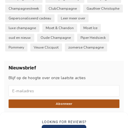
Champagnestreek
ClubChampagne
Gauthier Christophe
Gepersonaliseerd cadeau
Leer meer over
luxe champagne
Moet & Chandon
Moet Ice
oud en nieuw
Oude Champagne
Piper Heidsieck
Pommery
Veuve Clicquot
zomerse Champagne
Nieuwsbrief
Blijf op de hoogte over onze laatste acties
Abonneer
LOOKING FOR REVIEWS?