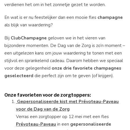
verdienen
het
om
in
het
zonnetje
gezet
te
worden.
En
wat
is
er
nu
feestelijker
dan
een
mooie
fles
champagne
als
blijk
van
waardering?
Bij
ClubChampagne
geloven
we
in
het
vieren
van
bijzondere
momenten.
De
Dag
van
de
Zorg
is
zo’n
moment –
een
uitgelezen
kans
om
jouw
waardering
te
tonen
met
een
stijlvol
en
sprankelend
cadeau.
Daarom
hebben
we
speciaal
voor
deze
gelegenheid
onze
drie
favoriete
champagnes
geselecteerd
die
perfect
zijn
om
te
geven (
of
krijgen).
Onze
favorieten
voor
de
zorgtoppers:
Gepersonaliseerde kist met Prévoteau-Paveau
voor de Dag van de Zorg
Verras
een
zorgtopper
op
12
mei
met
een
fles
Prévoteau-
Paveau
in
een
gepersonaliseerde