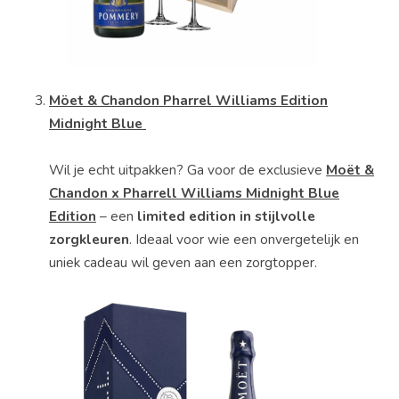
Möet & Chandon Pharrel Williams Edition
Midnight Blue
Wil je echt uitpakken?
Ga
voor
de
exclusieve
Moët &
Chandon
x
Pharrell
Williams
Midnight
Blue
Edition
–
een
limited
edition
in
stijlvolle
zorgkleuren
.
Ideaal
voor
wie
een
onvergetelijk
en
uniek
cadeau
wil
geven
aan
een
zorgtopper.