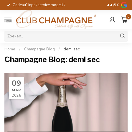
Cadeau? Inpakservice mogelijk
Gratis handges
4.4
/5.0
0
MENU
Home
/
Champagne Blog
/
demi sec
Champagne Blog: demi sec
09
MAR
2026