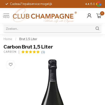
Cadeau? Inpakservice mogelijk
Gratis handges
4.4
/5.0
0
MENU
Home
/
Brut 1,5 Liter
Carbon Brut 1,5 Liter
(1)
CARBON