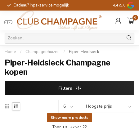
Cadeau? Inpakservice mogelijk
Gratis handges
4.4
/5.0
0
MENU
Home
/
Champagnehuizen
/
Piper-Heidsieck
Piper-Heidsieck Champagne
kopen
Filters
Show more products
Toon
19
-
22
van 22