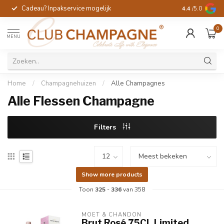
Cadeau? Inpakservice mogelijk
Gratis handges
4.4
/5.0
0
MENU
Home
/
Champagnehuizen
/
Alle Champagnes
Alle Flessen Champagne
Filters
Show more products
Toon
325
-
336
van 358
MOËT & CHANDON
Brut Rosé 75CL Limited