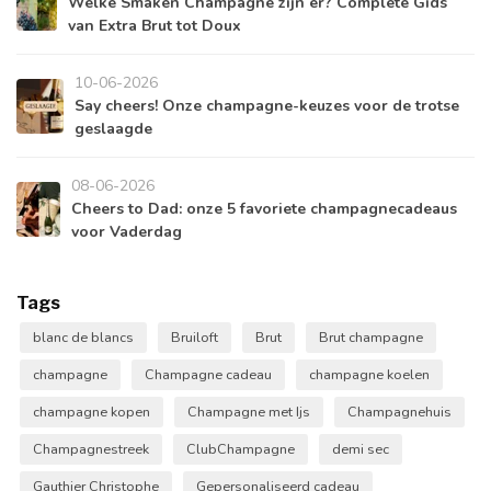
Welke Smaken Champagne zijn er? Complete Gids
van Extra Brut tot Doux
10-06-2026
Say cheers! Onze champagne-keuzes voor de trotse
geslaagde
08-06-2026
Cheers to Dad: onze 5 favoriete champagnecadeaus
voor Vaderdag
Tags
blanc de blancs
Bruiloft
Brut
Brut champagne
champagne
Champagne cadeau
champagne koelen
champagne kopen
Champagne met Ijs
Champagnehuis
Champagnestreek
ClubChampagne
demi sec
Gauthier Christophe
Gepersonaliseerd cadeau