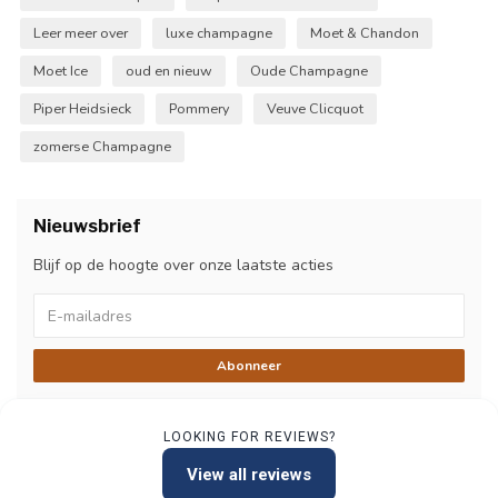
Leer meer over
luxe champagne
Moet & Chandon
Moet Ice
oud en nieuw
Oude Champagne
Piper Heidsieck
Pommery
Veuve Clicquot
zomerse Champagne
Nieuwsbrief
Blijf op de hoogte over onze laatste acties
Abonneer
LOOKING FOR REVIEWS?
View all reviews