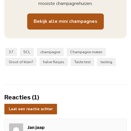
mooiste champagnehuizen.
Bekijk alle mini champagnes
37
5CL
champagne
Champagne maten
Groot of klein?
halve flesjes
Taste test
tasting
Reacties (1)
Laat een reactie achter
Jan jaap