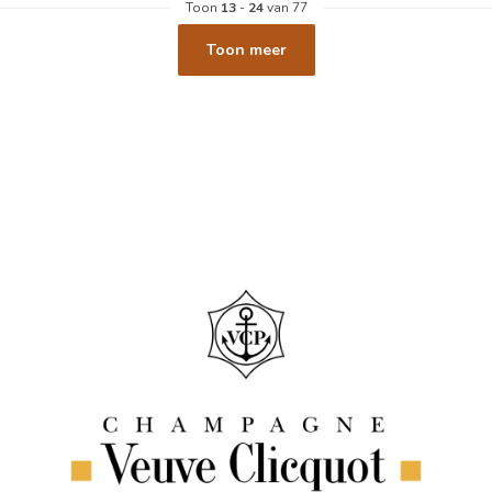
Toon
13
-
24
van 77
Toon meer