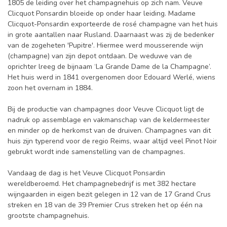
1805 de leiding over het champagnehuis op zich nam. Veuve
Clicquot Ponsardin bloeide op onder haar leiding. Madame
Clicquot-Ponsardin exporteerde de rosé champagne van het huis
in grote aantallen naar Rusland. Daarnaast was zij de bedenker
van de zogeheten 'Pupitre'. Hiermee werd mousserende wijn
(champagne) van zijn depot ontdaan. De weduwe van de
oprichter lreeg de bijnaam ‘La Grande Dame de la Champagne’.
Het huis werd in 1841 overgenomen door Edouard Werlé, wiens
zoon het overnam in 1884.
Bij de productie van champagnes door Veuve Clicquot ligt de
nadruk op assemblage en vakmanschap van de keldermeester
en minder op de herkomst van de druiven. Champagnes van dit
huis zijn typerend voor de regio Reims, waar altijd veel Pinot Noir
gebrukt wordt inde samenstelling van de champagnes.
Vandaag de dag is het Veuve Clicquot Ponsardin
wereldberoemd. Het champagnebedrijf is met 382 hectare
wijngaarden in eigen bezit gelegen in 12 van de 17 Grand Crus
streken en 18 van de 39 Premier Crus streken het op één na
grootste champagnehuis.