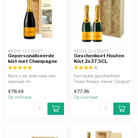
VEUVE CLICQUOT 
VEUVE CLICQUOT 
Gepersonaliseerde
Geschenkset Houten
kist met Champagne
Kist 2x37,5CL
Bent u op zoek naar een
Een leuke geschenkset.
speciaal en
Twee flesjes Veuve Clicquot
gepersonaliseerd cadeau
Ponsardin a 375ml in een
€78,49
€77,95
voor iemand die gek ...
hout...
Op voorraad
Op voorraad