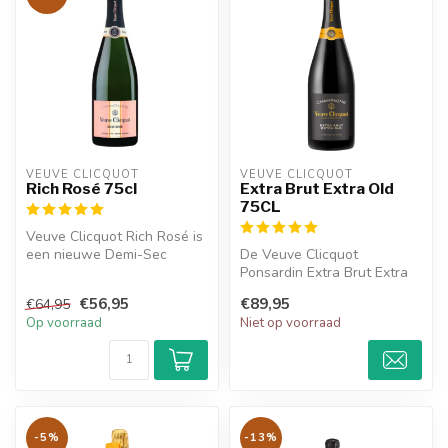
VEUVE CLICQUOT 
VEUVE CLICQUOT 
Rich Rosé 75cl
Extra Brut Extra Old
75CL
Veuve Clicquot Rich Rosé is
een nieuwe Demi-Sec
De Veuve Clicquot
kwaliteit van Veuve Clicquot
Ponsardin Extra Brut Extra
die...
Old heeft smaken van
€56,95
€89,95
€64,95
mineralen en f...
Op voorraad
Niet op voorraad
-5%
-13%