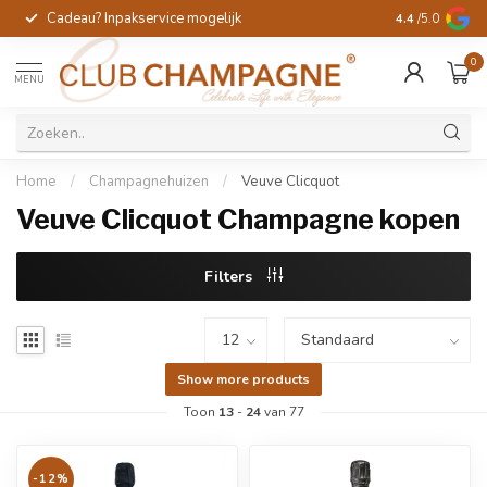
Cadeau? Inpakservice mogelijk
Gratis handges
4.4
/5.0
0
MENU
Home
/
Champagnehuizen
/
Veuve Clicquot
Veuve Clicquot Champagne kopen
Filters
Show more products
Toon
13
-
24
van 77
-12%