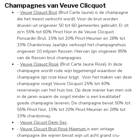
Champagnes van Veuve Clicquot
-
Veuve Cliquot Brut
(Brut Carte Jaune) is de champagne
die het meest verkocht wordt. Voor de brut worden
druiven uit ongeveer 50 tot 60 gemeentes gebruikt. Er zit
zo'n 55% tot 60% Pinot Noir in de Veuve Clicquot
Ponsardin Brut. 15% tot 20% Pinot Meunier en 28% tot
33% Chardonnay. Jaarlijks verkoopt het champagnehuis
ongeveer 10 miljoen flessen. Hiervan zijn ongeveer 85%
van de flessen brut champagnes.
-
Veuve Cliquot Rosé
(Brut Carte Jaune Rosé)
.
In deze
champagne wordt rode wijn bijgemengd waardoor de
champagne zijn roze kleur krijgt. Voor het maken van deze
champagne voegt Veuve Clicquot 25% tot 40%
reservewijn van het huis toe. Op deze manier kan men ook
in de jaren waarin de oogst minder is een kwalitatief
goede champagne leveren. De champagne bevat 50% tot
55% Pinot Noir, 15% tot 20% Pinot Meunier en 28% tot
33% chardonnay.
-
Veuve Clicuot Demi Sec
.
-
Veuve Clicuot Brut Rosé Magnum
is een vintage
champagne die wijnen bevat wijn uit acht grand cru-