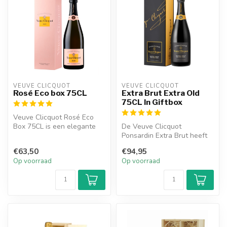
VEUVE CLICQUOT 
VEUVE CLICQUOT 
Rosé Eco box 75CL
Extra Brut Extra Old
75CL In Giftbox
Veuve Clicquot Rosé Eco
Box 75CL is een elegante
De Veuve Clicquot
roséchampagne met tonen
Ponsardin Extra Brut heeft
van roo...
een frisse smaak.
€63,50
€94,95
Op voorraad
Op voorraad