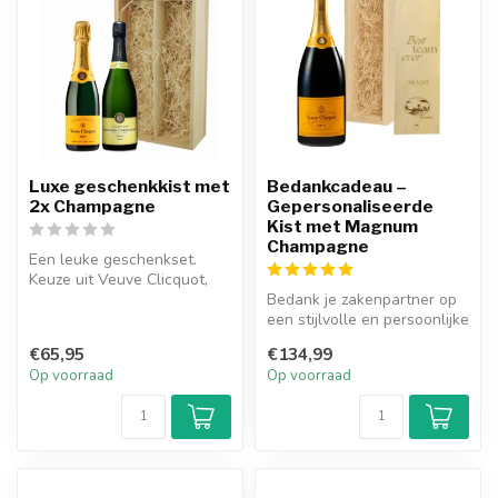
Luxe geschenkkist met
Bedankcadeau –
2x Champagne
Gepersonaliseerde
Kist met Magnum
Champagne
Een leuke geschenkset.
Keuze uit Veuve Clicquot,
Moët & Chandon en
Bedank je zakenpartner op
Gauthier Chri...
een stijlvolle en persoonlijke
manier met de Gepersona...
€65,95
€134,99
Op voorraad
Op voorraad