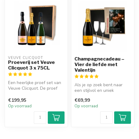
VEUVE CLICQUOT 
Champagnecadeau –
Proeverij set Veuve
Vier de liefde met
Clicquot 3 x 75CL
Valentijn
Een heerlijke proef set van
Als je op zoek bent naar
Veuve Clicquot. De proef
een stijlvol en uniek
set is een houten kistje me...
Valentijnscadeau, dan is de
€199,95
€69,99
geper...
Op voorraad
Op voorraad