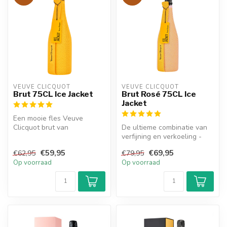
VEUVE CLICQUOT 
VEUVE CLICQUOT 
Brut 75CL Ice Jacket
Brut Rosé 75CL Ice
Jacket
Een mooie fles Veuve
Clicquot brut van
De ultieme combinatie van
75CL.verpakt in een
verfijning en verkoeling -
verkoelend jasje
ontdek onze Veuve Clicquot
€59,95
€69,95
€62,95
€79,95
...
Op voorraad
Op voorraad