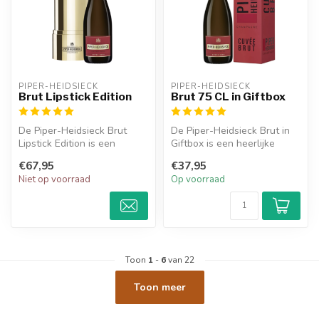
PIPER-HEIDSIECK
PIPER-HEIDSIECK
Brut Lipstick Edition
Brut 75 CL in Giftbox
De Piper-Heidsieck Brut
De Piper-Heidsieck Brut in
Lipstick Edition is een
Giftbox is een heerlijke
heerlijke champagne en
champagne met een fruitige
€67,95
€37,95
heeft ton...
s...
Niet op voorraad
Op voorraad
Toon
1
-
6
van 22
Toon meer