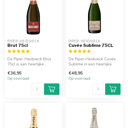
PIPER-HEIDSIECK
PIPER-HEIDSIECK
Brut 75cl
Cuvée Sublime 75CL
De Piper-Heidsieck Brut
De Piper-Heidsieck Cuvée
75cl is een heerlijke
Sublime is een heerlijke
champagne en heeft tonen
champagne met smaken van
€36,95
€48,95
van citru...
vani...
Op voorraad
Op voorraad