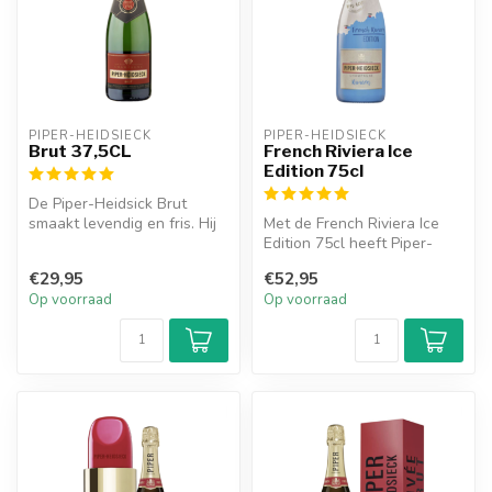
PIPER-HEIDSIECK
PIPER-HEIDSIECK
Brut 37,5CL
French Riviera Ice
Edition 75cl
De Piper-Heidsick Brut
smaakt levendig en fris. Hij
Met de French Riviera Ice
heeft een karakteristieke
Edition 75cl heeft Piper-
af...
Heidsieck zijn eigen variant
€29,95
€52,95
...
Op voorraad
Op voorraad