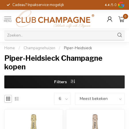
Cadeau? Inpakservice mogelijk
Gratis handges
4.4
/5.0
0
MENU
Home
/
Champagnehuizen
/
Piper-Heidsieck
Piper-Heidsieck Champagne
kopen
Filters