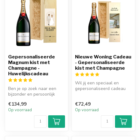
Gepersonaliseerde
Nieuwe Woning Cadeau
Magnum kist met
- Gepersonaliseerde
Champagne -
kist met Champagne
Huwelijkscadeau
Wil jij een speciaal en
Ben je op zoek naar een
gepersonaliseerd cadeau
bijzonder en persoonlijk
geven aan iemand die net
huwelijkscadeau voor een
een nie...
€134,99
€72,49
bruids...
Op voorraad
Op voorraad