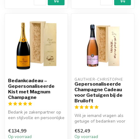
GAUTHIER-CHRISTOPHE
Bedankcadeau –
Gepersonaliseerde
Gepersonaliseerde
Champagne Cadeau
Kist met Magnum
voor Getuigen bij de
Champagne
Bruiloft
Bedank je zakenpartner op
Wil je iemand vragen als
een stijlvolle en persoonlijke
getuige of bedanken voor
manier met de Gepersona...
hun rol op jullie grote dag?
€134,99
€52,49
K...
Op voorraad
Op voorraad