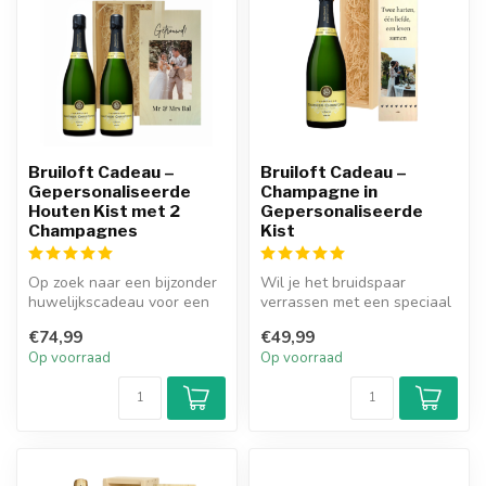
Bruiloft Cadeau –
Bruiloft Cadeau –
Gepersonaliseerde
Champagne in
Houten Kist met 2
Gepersonaliseerde
Champagnes
Kist
Op zoek naar een bijzonder
Wil je het bruidspaar
huwelijkscadeau voor een
verrassen met een speciaal
champagne liefhebber? Dan
en persoonlijk
€74,99
€49,99
is...
huwelijkscadeau?...
Op voorraad
Op voorraad