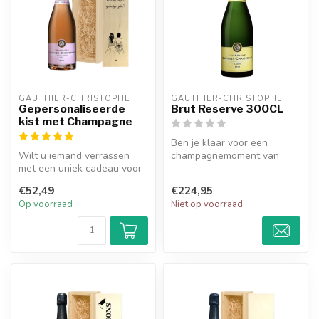
GAUTHIER-CHRISTOPHE
GAUTHIER-CHRISTOPHE
Gepersonaliseerde
Brut Reserve 300CL
kist met Champagne
Ben je klaar voor een
Wilt u iemand verrassen
champagnemoment van
met een uniek cadeau voor
ongekende luxe? Onze
een speciale gelegenheid?
Gauthier-Christop...
€52,49
€224,95
Denk...
Op voorraad
Niet op voorraad