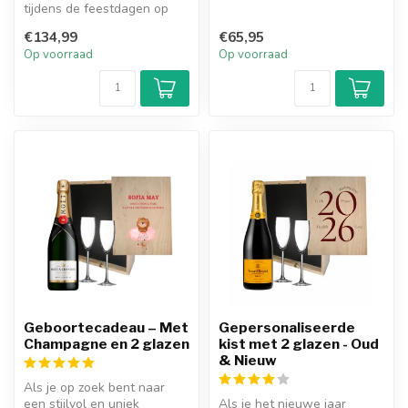
tijdens de feestdagen op
een stijlvolle en persoonlijke
€134,99
€65,95
m...
Op voorraad
Op voorraad
Geboortecadeau – Met
Gepersonaliseerde
Champagne en 2 glazen
kist met 2 glazen - Oud
& Nieuw
Als je op zoek bent naar
een stijlvol en uniek
Als je het nieuwe jaar