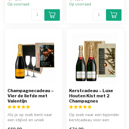
i...
Op voorraad
Op voorraad
Champagnecadeau –
Kerstcadeau – Luxe
Vier de liefde met
Houten Kist met 2
Valentijn
Champagnes
Als je op zoek bent naar
Op zoek naar een bijzonder
een stijlvol en uniek
kerstcadeau voor een
Valentijnscadeau, dan is de
champagne liefhebber? Dan