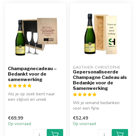
GAUTHIER-CHRISTOPHE
Champagnecadeau –
Gepersonaliseerde
Bedankt voor de
Champagne Cadeau als
samenwerking
Bedankje voor de
Samenwerking
Als je op zoek bent naar
een stijlvol en uniek
Wil je iemand bedanken
bedankcadeau, dan is de
voor een fijne
gepersona...
samenwerking? Kies dan
€69,99
€52,49
voor onze Gepersona...
Op voorraad
Op voorraad