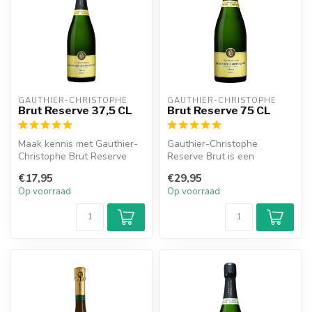
GAUTHIER-CHRISTOPHE
GAUTHIER-CHRISTOPHE
Brut Reserve 37,5 CL
Brut Reserve 75 CL
Maak kennis met Gauthier-
Gauthier-Christophe
Christophe Brut Reserve
Reserve Brut is een
37,5 CL, een champagne die
heerlijke champagne met
€17,95
€29,95
rech...
fijne aanhoudend...
Op voorraad
Op voorraad