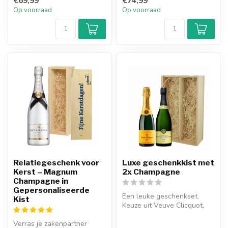
€69,99
€74,99
geper...
is de ...
Op voorraad
Op voorraad
Relatiegeschenk voor
Luxe geschenkkist met
Kerst – Magnum
2x Champagne
Champagne in
Gepersonaliseerde
Een leuke geschenkset.
Kist
Keuze uit Veuve Clicquot,
Moët & Chandon en
Verras je zakenpartner
Gauthier Chri...