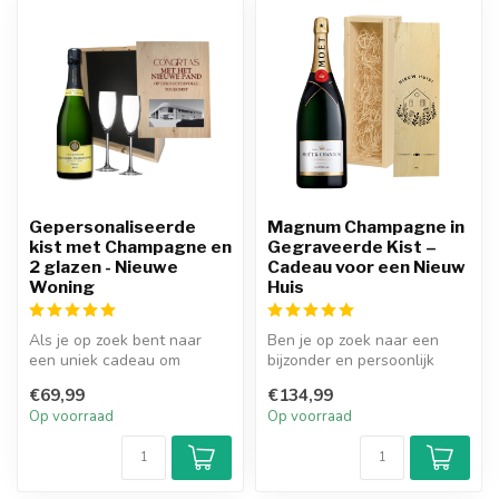
Gepersonaliseerde
Magnum Champagne in
kist met Champagne en
Gegraveerde Kist –
2 glazen - Nieuwe
Cadeau voor een Nieuw
Woning
Huis
Als je op zoek bent naar
Ben je op zoek naar een
een uniek cadeau om
bijzonder en persoonlijk
iemand te verrassen met
cadeau voor een
€69,99
€134,99
een nieuwe ...
housewarming of...
Op voorraad
Op voorraad