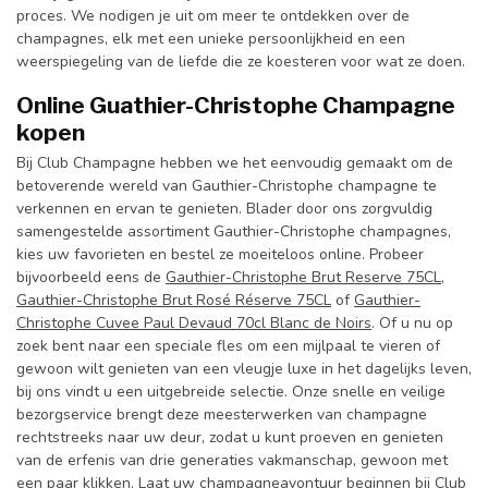
proces. We nodigen je uit om meer te ontdekken over de
champagnes, elk met een unieke persoonlijkheid en een
weerspiegeling van de liefde die ze koesteren voor wat ze doen.
Online Guathier-Christophe Champagne
kopen
Bij Club Champagne hebben we het eenvoudig gemaakt om de
betoverende wereld van Gauthier-Christophe champagne te
verkennen en ervan te genieten. Blader door ons zorgvuldig
samengestelde assortiment Gauthier-Christophe champagnes,
kies uw favorieten en bestel ze moeiteloos online. Probeer
bijvoorbeeld eens de
Gauthier-Christophe Brut Reserve 75CL
,
Gauthier-Christophe Brut Rosé Réserve 75CL
of
Gauthier-
Christophe Cuvee Paul Devaud 70cl Blanc de Noirs
. Of u nu op
zoek bent naar een speciale fles om een mijlpaal te vieren of
gewoon wilt genieten van een vleugje luxe in het dagelijks leven,
bij ons vindt u een uitgebreide selectie. Onze snelle en veilige
bezorgservice brengt deze meesterwerken van champagne
rechtstreeks naar uw deur, zodat u kunt proeven en genieten
van de erfenis van drie generaties vakmanschap, gewoon met
een paar klikken. Laat uw champagneavontuur beginnen bij Club