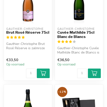
GAUTHIER-CHRISTOPHE
GAUTHIER-CHRISTOPHE
Brut Rosé Réserve 75cl
Cuvée Mathilde 75cl
Blanc de Blancs
Gauthier-Christophe Brut
Rosé Réserve is zalmroze
Gauthier-Christophe Cuvée
van kleur. Je ruikt een fruiti...
Mathilde Blanc de Blancs is
een elegante champagne
€33,50
€36,50
van...
Op voorraad
Op voorraad
-12%