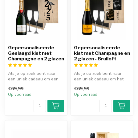
Gepersonaliseerde
Gepersonaliseerde
Geslaagd kist met
kist met Champagne en
Champagne en 2 glazen
2 glazen - Bruiloft
Als je op zoek bent naar
Als je op zoek bent naar
een uniek cadeau om een
een uniek cadeau om het
geslaagde te verrassen, dan
bruidspaar te verrassen,
€69,99
€69,99
is ...
dan is...
Op voorraad
Op voorraad