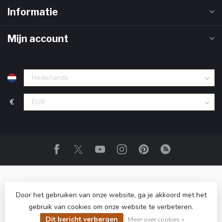
Informatie
Mijn account
€
Door het gebruiken van onze website, ga je akkoord met het
gebruik van cookies om onze website te verbeteren.
© Copyright 2026 Club Champagne
- Powered by
Lightspeed
-
Lightspeed design
by
Dyvelopment
Dit bericht verbergen
Meer over cookies »