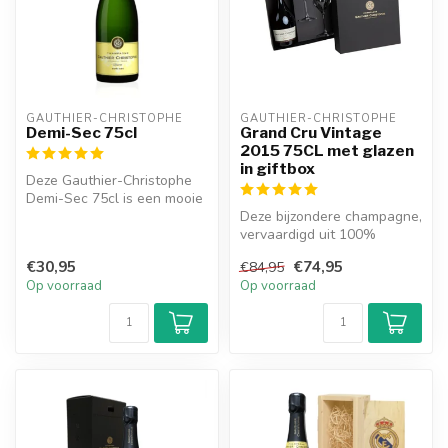
GAUTHIER-CHRISTOPHE
GAUTHIER-CHRISTOPHE
Demi-Sec 75cl
Grand Cru Vintage
2015 75CL met glazen
in giftbox
Deze Gauthier-Christophe
Demi-Sec 75cl is een mooie
kwaliteit champagne voor
Deze bijzondere champagne,
ied...
vervaardigd uit 100%
chardonnay, is afkomstig
€30,95
€74,95
€84,95
van onz...
Op voorraad
Op voorraad