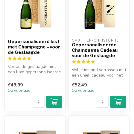
GAUTHIER-CHRISTOPHE
Gepersonaliseerd kist
Gepersonaliseerde
met Champagne –voor
Champagne Cadeau
de Geslaagde
voor de Geslaagde
Verras de geslaagde met
Wil je iemand verrassen met
een luxe gepersonaliseerde
een uniek cadeau voor het
houten kist gevuld met
behalen van een diploma?
topcha...
€49,99
€52,49
K...
Op voorraad
Op voorraad