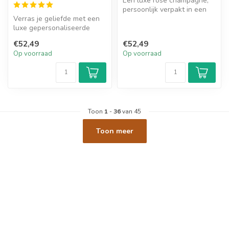
Een luxe rosé champagne,
persoonlijk verpakt in een
Verras je geliefde met een
stijlvolle kist. Perfect om ...
luxe gepersonaliseerde
houten kist, gevuld met
€52,49
€52,49
verfij...
Op voorraad
Op voorraad
Toon
1
-
36
van 45
Toon meer