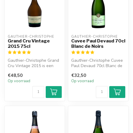
GAUTHIER-CHRISTOPHE
GAUTHIER-CHRISTOPHE
Grand Cru Vintage
Cuvee Paul Devaud 70cl
2015 75cl
Blanc de Noirs
Gauthier-Christophe Grand
Gauthier-Christophe Cuvee
Cru Vintage 2015 is een
Paul Devaud 70cl Blanc de
Blanc de Blancs uit een
Noir is gemaakt van 50%
€48,50
€32,50
meer d...
Pino...
Op voorraad
Op voorraad