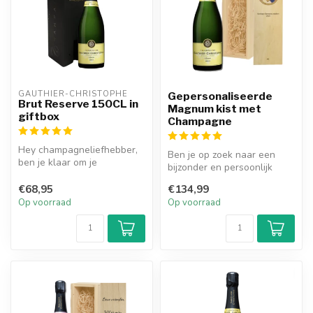
GAUTHIER-CHRISTOPHE
Gepersonaliseerde
Brut Reserve 150CL in
Magnum kist met
giftbox
Champagne
Hey champagneliefhebber,
Ben je op zoek naar een
ben je klaar om je
bijzonder en persoonlijk
smaakpapillen te
cadeau voor een
verwennen? Ontdek d...
€68,95
€134,99
champagneliefhe...
Op voorraad
Op voorraad