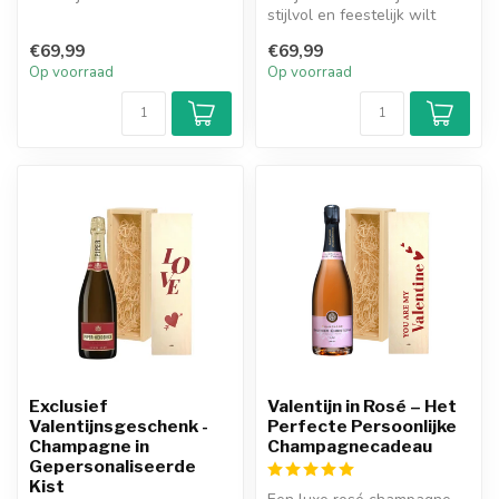
geboortecadeau, dan is de
stijlvol en feestelijk wilt
geperso...
inluiden, dan is de
€69,99
€69,99
gepersona...
Op voorraad
Op voorraad
Exclusief
Valentijn in Rosé – Het
Valentijnsgeschenk -
Perfecte Persoonlijke
Champagne in
Champagnecadeau
Gepersonaliseerde
Kist