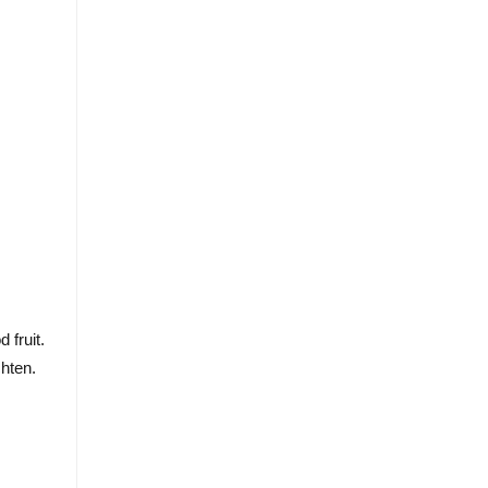
 fruit.
chten.