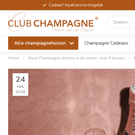
Cadeau? Inpakservice mogelijk
Alle champagnehuizen
Champagne Cadeaus
Home
/
Rosé Champagne drinken in de zomer: onze 4 keuzes
/
24
JUL
2018