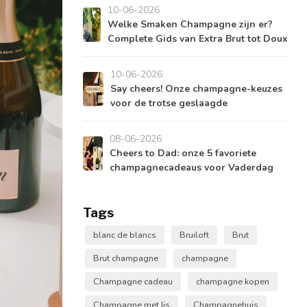
10-06-2026
Welke Smaken Champagne zijn er?
Complete Gids van Extra Brut tot Doux
10-06-2026
Say cheers! Onze champagne-keuzes
voor de trotse geslaagde
08-06-2026
Cheers to Dad: onze 5 favoriete
champagnecadeaus voor Vaderdag
Tags
blanc de blancs
Bruiloft
Brut
Brut champagne
champagne
Champagne cadeau
champagne kopen
Champagne met Ijs
Champagnehuis