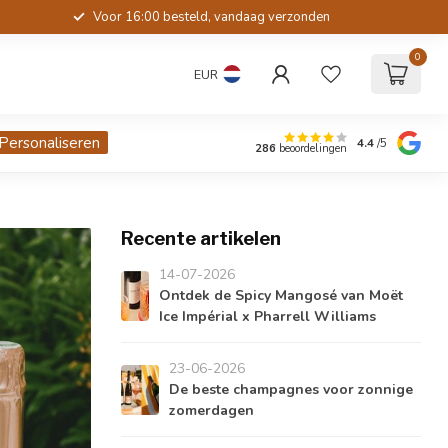
Voor 16:00 besteld, vandaag verzonden
0
EUR
Personaliseren
4.4
/5
286
beoordelingen
Recente artikelen
14-07-2026
Ontdek de Spicy Mangosé van Moët
Ice Impérial x Pharrell Williams
23-06-2026
De beste champagnes voor zonnige
zomerdagen