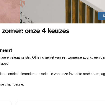
D
 zomer: onze 4 keuzes
oment
tige en elegante stijl. Of je nu geniet van een zomerse avond, een din
d goed.
tijlen – ontdek hieronder een selectie van onze favoriete rosé champa
rosé champagne
.