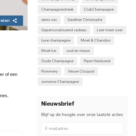
Champagnestreek
ClubChampagne
demi sec
Gauthier Christophe
elen
Gepersonaliseerd cadeau
Leer meer over
luxe champagne
Moet & Chandon
Moet Ice
oud en nieuw
Oude Champagne
Piper Heidsieck
Pommery
Veuve Clicquot
er of een
zomerse Champagne
gnes.
Nieuwsbrief
Blijf op de hoogte over onze laatste acties