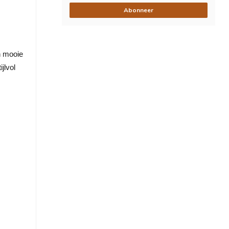
Abonneer
n mooie
jlvol