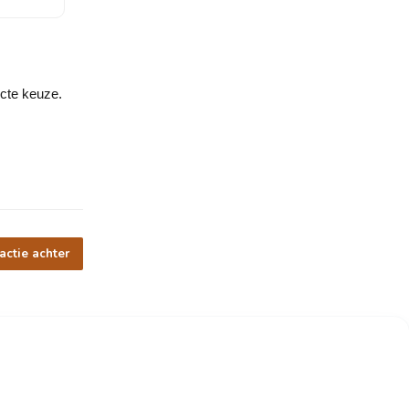
ecte keuze.
actie achter