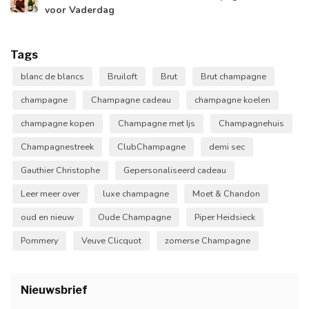
voor Vaderdag
Tags
blanc de blancs
Bruiloft
Brut
Brut champagne
champagne
Champagne cadeau
champagne koelen
champagne kopen
Champagne met Ijs
Champagnehuis
Champagnestreek
ClubChampagne
demi sec
Gauthier Christophe
Gepersonaliseerd cadeau
Leer meer over
luxe champagne
Moet & Chandon
oud en nieuw
Oude Champagne
Piper Heidsieck
Pommery
Veuve Clicquot
zomerse Champagne
Nieuwsbrief