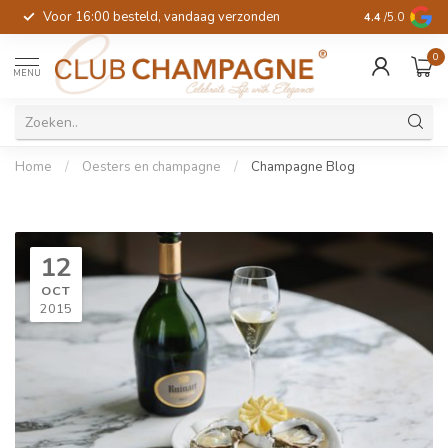
Voor 16:00 besteld, vandaag verzonden
4.4
/5.0
0
MENU
Home
/
Oesters en champagne
/
Champagne Blog
12
OCT
2015