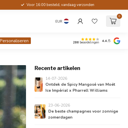
Voor 16:00 besteld, vandaag verzonden
0
EUR
Personaliseren
4.4
/5
286
beoordelingen
Recente artikelen
14-07-2026
Ontdek de Spicy Mangosé van Moët
Ice Impérial x Pharrell Williams
23-06-2026
De beste champagnes voor zonnige
zomerdagen