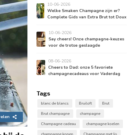
10-06-2026
Welke Smaken Champagne zijn er?
Complete Gids van Extra Brut tot Doux
10-06-2026
Say cheers! Onze champagne-keuzes
voor de trotse geslaagde
08-06-2026
Cheers to Dad: onze 5 favoriete
champagnecadeaus voor Vaderdag
Tags
blanc de blancs
Bruiloft
Brut
Brut champagne
champagne
elen
Champagne cadeau
champagne koelen
champagne kopen
Champagne met Ijs