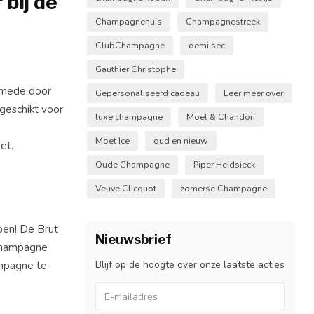
bij de
Champagnehuis
Champagnestreek
ClubChampagne
demi sec
Gauthier Christophe
t mede door
Gepersonaliseerd cadeau
Leer meer over
 geschikt voor
luxe champagne
Moet & Chandon
Moet Ice
oud en nieuw
et.
Oude Champagne
Piper Heidsieck
Veuve Clicquot
zomerse Champagne
pen! De Brut
Nieuwsbrief
 champagne
ampagne te
Blijf op de hoogte over onze laatste acties