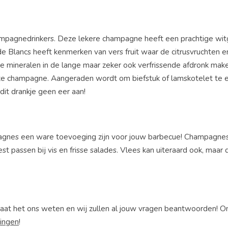
hampagnedrinkers. Deze lekere champagne heeft een prachtige wit
e Blancs heeft kenmerken van vers fruit waar de citrusvruchten e
e mineralen in de lange maar zeker ook verfrissende afdronk mak
ze champagne. Aangeraden wordt om biefstuk of lamskotelet te e
it drankje geen eer aan!
mpagnes een ware toevoeging zijn voor jouw barbecue! Champagnes
est passen bij vis en frisse salades. Vlees kan uiteraard ook, maar
Laat het ons weten en wij zullen al jouw vragen beantwoorden! O
ingen
!