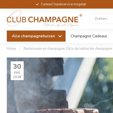
Cadeau? Inpakservice mogelijk
Alle champagnehuizen
Champagne Cadeaus
Home
/
Barbecueën en champagne: Dit is de lekkerste champagne 
30
JUL
2018