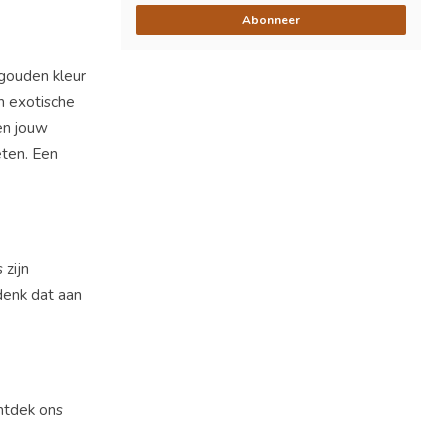
Abonneer
gouden kleur
n exotische
en jouw
ten. Een
 zijn
 denk dat aan
ntdek ons