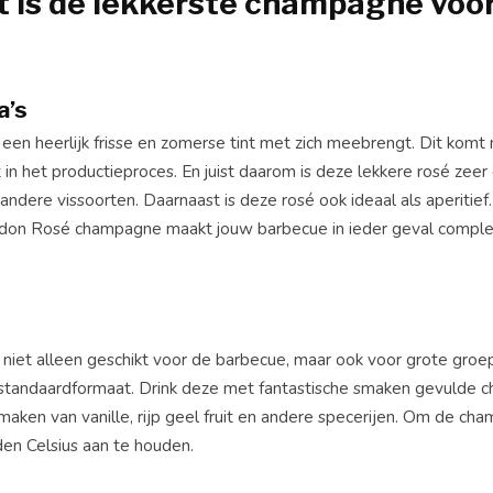
is de lekkerste champagne voor 
a’s
e een heerlijk frisse en zomerse tint met zich meebrengt. Dit kom
 in het productieproces. En juist daarom is deze lekkere rosé zeer
dere vissoorten. Daarnaast is deze rosé ook ideaal als aperitief.
andon Rosé champagne maakt jouw barbecue in ieder geval comple
 niet alleen geschikt voor de barbecue, maar ook voor grote groe
 standaardformaat. Drink deze met fantastische smaken gevulde
ken van vanille, rijp geel fruit en andere specerijen. Om de ch
en Celsius aan te houden.