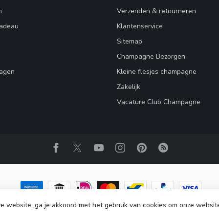
n
Verzenden & retourneren
adeau
Klantenservice
Sitemap
Champagne Bezorgen
ragen
Kleine flesjes champagne
Zakelijk
Vacature Club Champagne
e website, ga je akkoord met het gebruik van cookies om onze websit
ht 2026 Club Champagne
- Powered by
Lightspeed
-
Lightspeed design
by
D