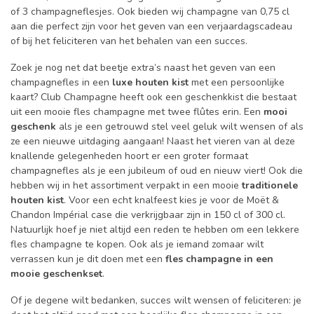
of 3 champagneflesjes. Ook bieden wij champagne van 0,75 cl
aan die perfect zijn voor het geven van een verjaardagscadeau
of bij het feliciteren van het behalen van een succes.
Zoek je nog net dat beetje extra’s naast het geven van een
champagnefles in een
luxe houten kist
met een persoonlijke
kaart? Club Champagne heeft ook een geschenkkist die bestaat
uit een mooie fles champagne met twee flûtes erin. Een
mooi
geschenk
als je een getrouwd stel veel geluk wilt wensen of als
ze een nieuwe uitdaging aangaan! Naast het vieren van al deze
knallende gelegenheden hoort er een groter formaat
champagnefles als je een jubileum of oud en nieuw viert! Ook die
hebben wij in het assortiment verpakt in een mooie
traditionele
houten kist
. Voor een echt knalfeest kies je voor de Moët &
Chandon Impérial case die verkrijgbaar zijn in 150 cl of 300 cl.
Natuurlijk hoef je niet altijd een reden te hebben om een lekkere
fles champagne te kopen. Ook als je iemand zomaar wilt
verrassen kun je dit doen met een
fles champagne in een
mooie geschenkset
.
Of je degene wilt bedanken, succes wilt wensen of feliciteren: je