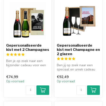
Gepersonaliseerde
Gepersonaliseerde
kist met 2 Champagnes
kist met Champagne en
2 glazen
Ben je op zoek naar een
bijzonder cadeau voor een
Ben jij op zoek naar een
champagne liefhebber? Dan
speciaal en uniek cadeau
is d...
voor iemand die dol is op
€74,99
€92,49
cham...
Op voorraad
Op voorraad