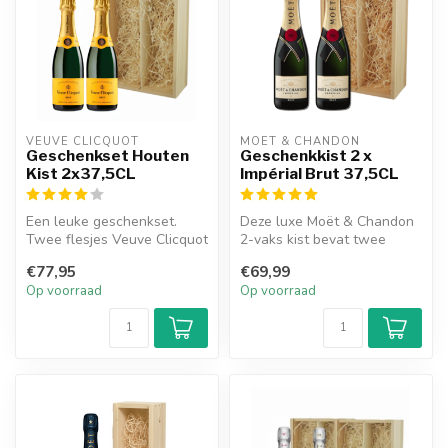
VEUVE CLICQUOT 
MOËT & CHANDON
Geschenkset Houten
Geschenkkist 2 x
Kist 2x37,5CL
Impérial Brut 37,5CL
Een leuke geschenkset.
Deze luxe Moët & Chandon
Twee flesjes Veuve Clicquot
2-vaks kist bevat twee
Ponsardin a 375ml in een
flessen Impérial Brut
€77,95
€69,99
hout...
(37,5CL). ...
Op voorraad
Op voorraad