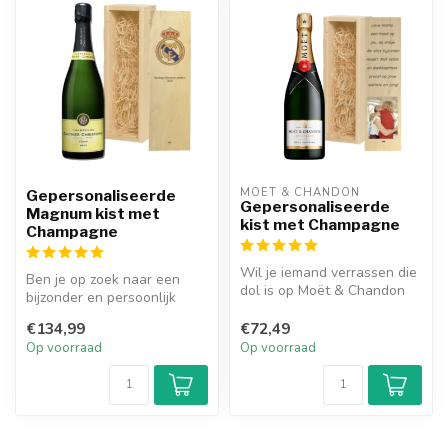
MOËT & CHANDON
Gepersonaliseerde
Gepersonaliseerde
Magnum kist met
kist met Champagne
Champagne
Wil je iemand verrassen die
Ben je op zoek naar een
dol is op Moët & Chandon
bijzonder en persoonlijk
champagne met een
cadeau voor een
speciaal ...
€134,99
€72,49
champagneliefhe...
Op voorraad
Op voorraad