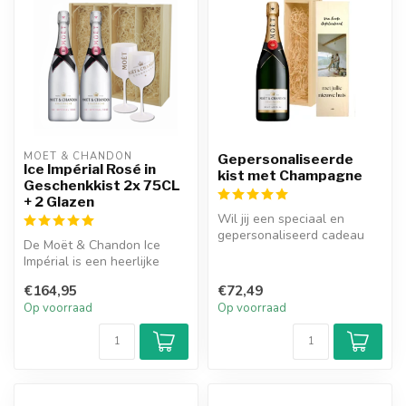
MOËT & CHANDON
Gepersonaliseerde
Ice Impérial Rosé in
kist met Champagne
Geschenkkist 2x 75CL
+ 2 Glazen
Wil jij een speciaal en
gepersonaliseerd cadeau
De Moët & Chandon Ice
geven aan iemand die dol is
Impérial is een heerlijke
op c...
champagne met een fris en
€164,95
€72,49
fruiti...
Op voorraad
Op voorraad