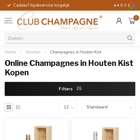
Cadeau? Inpakservice mogelijk
Gratis handges
4.4
/5.0
0
MENU
Home
/
Soorten
/
Champagnes in Houten Kist
Online Champagnes in Houten Kist
Kopen
Filters