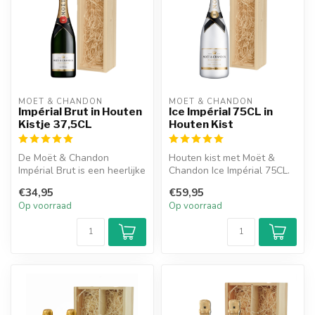
MOËT & CHANDON
MOËT & CHANDON
Impérial Brut in Houten
Ice Impérial 75CL in
Kistje 37,5CL
Houten Kist
De Moët & Chandon
Houten kist met Moët &
Impérial Brut is een heerlijke
Chandon Ice Impérial 75CL.
champagne en heeft een
Een prachtig
€34,95
€59,95
frisse s...
relatiegeschenk d...
Op voorraad
Op voorraad