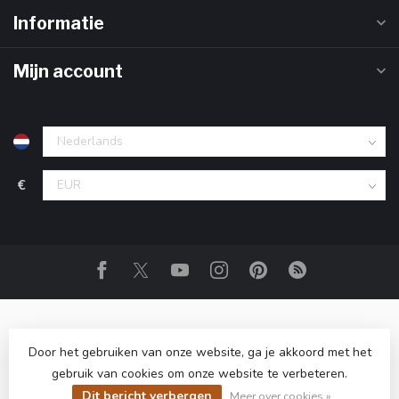
Informatie
Mijn account
€
Door het gebruiken van onze website, ga je akkoord met het
gebruik van cookies om onze website te verbeteren.
© Copyright 2026 Club Champagne
- Powered by
Lightspeed
-
Lightspeed design
by
Dyvelopment
Dit bericht verbergen
Meer over cookies »