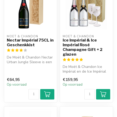
MOËT & CHANDON
MOËT & CHANDON
Nectar Impérial 75CL in
Ice Impérial & Ice
Geschenkkist
Impérial Rosé
Champagne Gift + 2
glazen
De Moët & Chandon Nectar
Urban Jungle Sleeve is een
heerlijke champagne met
De Moët & Chandon Ice
een ...
Impérial en de Ice Impérial
Rosé zijn heerlijke
€64,95
€159,95
champagne...
Op voorraad
Op voorraad