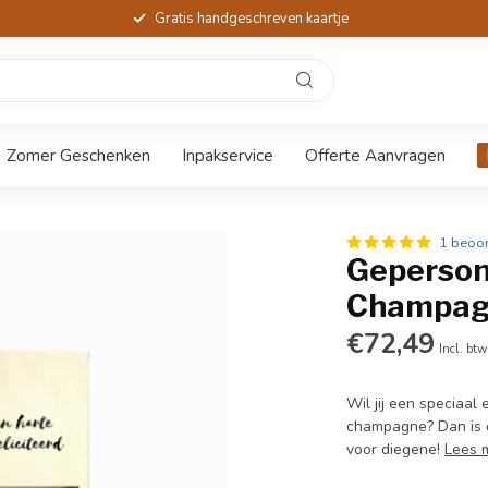
Gratis handgeschreven kaartje
Zomer Geschenken
Inpakservice
Offerte Aanvragen
1 beoor
Geperson
Champa
€72,49
Incl. btw
Wil jij een speciaa
champagne? Dan is 
voor diegene!
Lees 