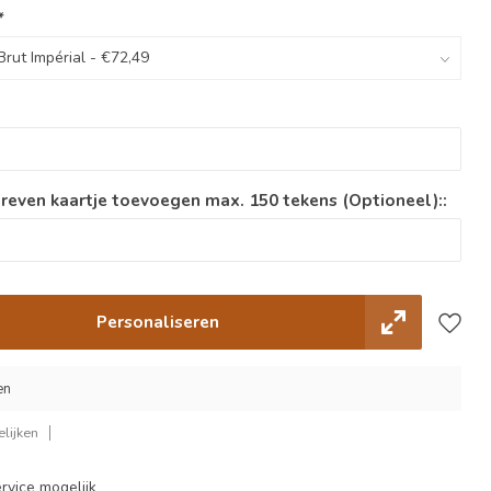
*
reven kaartje toevoegen max. 150 tekens (Optioneel)::
Personaliseren
en
lijken
rvice mogelijk