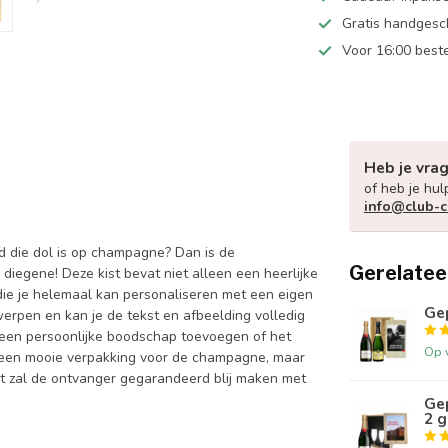
Gratis handgesc
Voor 16:00 best
Heb je vra
of heb je hul
info@club-
d die dol is op champagne? Dan is de
Gerelatee
iegene! Deze kist bevat niet alleen een heerlijke
die je helemaal kan personaliseren met een eigen
Ge
werpen en kan je de tekst en afbeelding volledig
d een persoonlijke boodschap toevoegen of het
Op 
een een mooie verpakking voor de champagne, maar
et zal de ontvanger gegarandeerd blij maken met
Ge
2 g