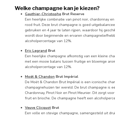
Welke champagne kan je kiezen?
Gauthier-Christophe
Brut Reserve
Een heerlijke combinatie van pinot noir, chardonnay e
rood fruit. Deze brut champagne is goed uitgebalance
gebruiken en 4 jaar te laten rijpen, waardoor hij gesc
wordt door beginnende en ervaren champagneliefheb
alcoholpercentage van 12%.
Eric Legrand
Brut
Een heerlijke champagne afkomstig van een kleine ch
met een mooie balans tussen fruitige en bloemige ar
alcoholpercentage van 12%.
Moët & Chandon
Brut Impérial
De Moët & Chandon Brut Impérial is een iconische c
champagnehuizen ter wereld. De brut champagne is een
Chardonnay, Pinot Noir en Pinot Meunier. Dit zorgt vo
fruit en brioche. De champagne heeft een alcoholper
Veuve Clicquot
Brut
Een volle en stevige champagne, samengesteld uit drui