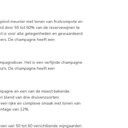
n pinot meunier met tonen van fruitcompote en
erd door 55 tot 60% van de reservewijnen te
hikt is voor alle gelegenheden en gewaardeerd
bers. De champagne heeft een
ampagneboer. Het is een verfijnde champagne
oma's. De champagne heeft een
hampagne en een van de meest bekende
 blend van drie druivensoorten:
or een rijke en complexe smaak met tonen van
centage van 12%.
ven van 50 tot 60 verschillende wijngaarden.