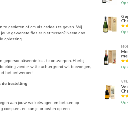
Op 
Ge
Ch
n te genieten of om als cadeau te geven. Wij
Op 
t jouw gewenste fles er niet tussen? Neem dan
e oplossing!
MO
Mo
me
n gepersonaliseerde kist te ontwerpen. Hierbij
 afbeelding zonder witte achtergrond wil toevoegen,
Op 
met het ontwerpen!
VEU
 de bestelling
Veu
Ch
Op 
voegen aan jouw winkelwagen en betalen op
ing compleet en kan je proosten op een