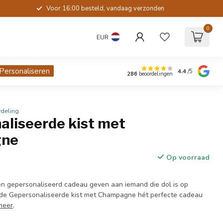
Voor 16:00 besteld, vandaag verzonden
0
EUR
Personaliseren
4.4
/5
286
beoordelingen
deling
aliseerde kist met
gne
Op voorraad
l en gepersonaliseerd cadeau geven aan iemand die dol is op
de Gepersonaliseerde kist met Champagne hét perfecte cadeau
meer
.