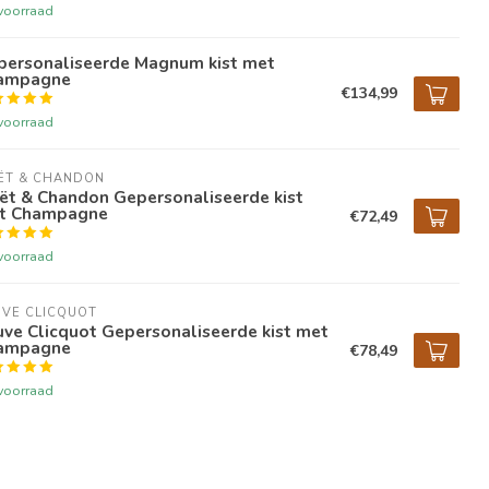
voorraad
personaliseerde Magnum kist met
ampagne
€134,99
voorraad
ËT & CHANDON
ët & Chandon Gepersonaliseerde kist
t Champagne
€72,49
voorraad
VE CLICQUOT 
ve Clicquot Gepersonaliseerde kist met
ampagne
€78,49
voorraad