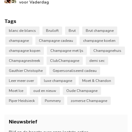
voor Vaderdag
Tags
blanc de blancs
Bruiloft
Brut
Brut champagne
champagne
Champagne cadeau
champagne koelen
champagne kopen
Champagne met Ijs
Champagnehuis
Champagnestreek
ClubChampagne
demi sec
Gauthier Christophe
Gepersonaliseerd cadeau
Leer meer over
luxe champagne
Moet & Chandon
Moet Ice
oud en nieuw
Oude Champagne
Piper Heidsieck
Pommery
zomerse Champagne
Nieuwsbrief