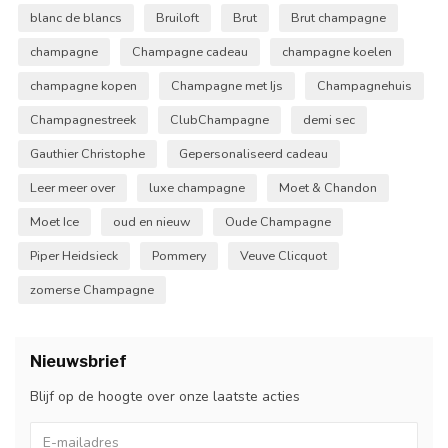
blanc de blancs
Bruiloft
Brut
Brut champagne
champagne
Champagne cadeau
champagne koelen
champagne kopen
Champagne met Ijs
Champagnehuis
Champagnestreek
ClubChampagne
demi sec
Gauthier Christophe
Gepersonaliseerd cadeau
Leer meer over
luxe champagne
Moet & Chandon
Moet Ice
oud en nieuw
Oude Champagne
Piper Heidsieck
Pommery
Veuve Clicquot
zomerse Champagne
Nieuwsbrief
Blijf op de hoogte over onze laatste acties