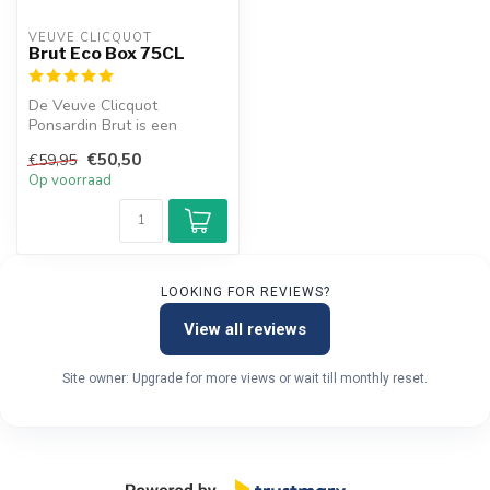
VEUVE CLICQUOT 
Brut Eco Box 75CL
De Veuve Clicquot
Ponsardin Brut is een
heerlijke champagne en
€50,50
€59,95
heeft een stevige...
Op voorraad
LOOKING FOR REVIEWS?
View all reviews
Site owner: Upgrade for more views or wait till monthly reset.