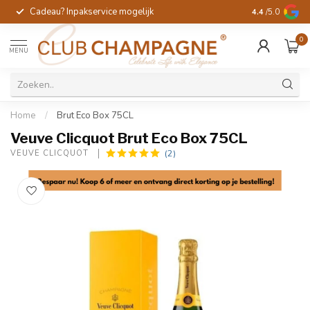
Cadeau? Inpakservice mogelijk
Gratis handges
4.4
/5.0
0
MENU
Home
/
Brut Eco Box 75CL
Veuve Clicquot Brut Eco Box 75CL
(2)
VEUVE CLICQUOT 