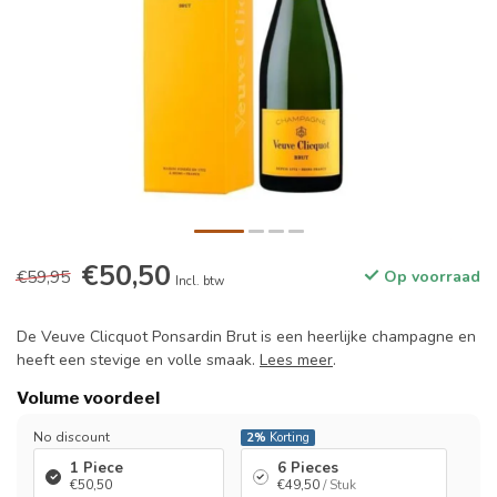
€50,50
€59,95
Op voorraad
Incl. btw
De Veuve Clicquot Ponsardin Brut is een heerlijke champagne en
heeft een stevige en volle smaak.
Lees meer
.
Volume voordeel
No discount
2%
Korting
1 Piece
6 Pieces
€50,50
€49,50
/ Stuk