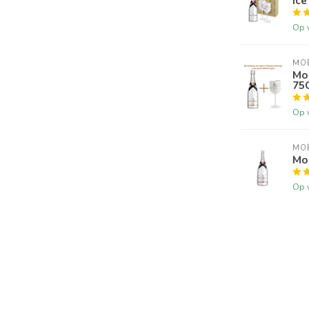
Ice
Op 
MO
Mo
75
Op 
MO
Mo
Op 