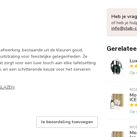
Heb je vra
of heb je hul
info@club-
Gerelatee
 afwerking, bestaande uit de kleuren goud,
itstraling voor feestelijke gelegenheden. Ze
Lu
 zorgt voor een luxe touch aan elke tafelsetting.
n, en een schitterende keuze voor het serveren
Op 
GLAZEN
.
MO
Mo
ICE
Op 
Je beoordeling toevoegen
MO
Moë