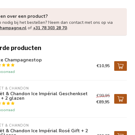
gen over een product?
p nodig bij het bestellen? Neem dan contact met ons op via
champagne.nl
of
+31 78 303 28 70
.
rde producten
xe Champagnestop
€10,95
voorraad
ËT & CHANDON
ët & Chandon Ice Impérial Geschenkset
€99,95
 + 2 glazen
€89,95
voorraad
ËT & CHANDON
t & Chandon Ice Impérial Rosé Gift + 2