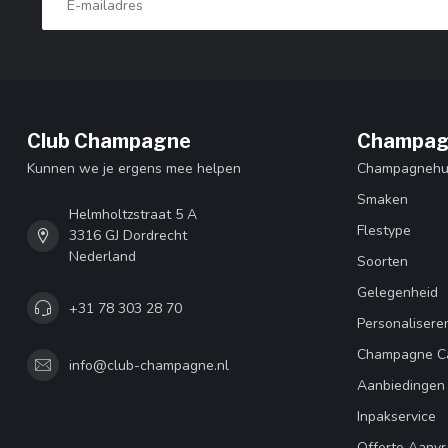
Club Champagne
Champag
Kunnen we je ergens mee helpen
Champagnehu
Smaken
Helmholtzstraat 5 A
Flestype
3316 GJ Dordrecht
Nederland
Soorten
Gelegenheid
+31 78 303 28 70
Personalisere
Champagne C
info@club-champagne.nl
Aanbiedingen
Inpakservice
Offerte Aanv