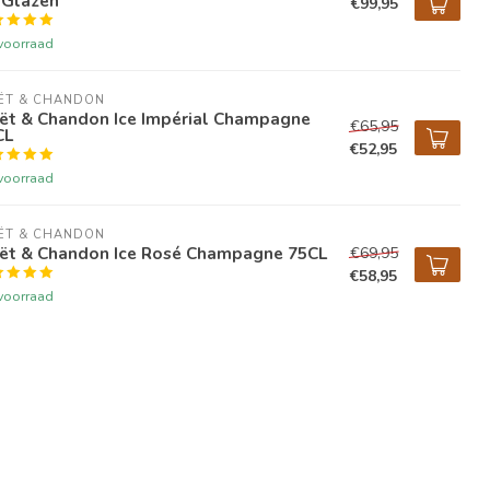
 Glazen
€99,95
voorraad
ËT & CHANDON
ët & Chandon Ice Impérial Champagne
€65,95
CL
€52,95
voorraad
ËT & CHANDON
ët & Chandon Ice Rosé Champagne 75CL
€69,95
€58,95
voorraad