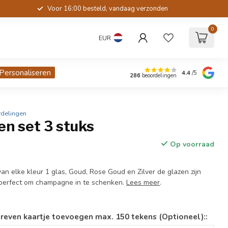
Voor 16:00 besteld, vandaag verzonden
0
EUR
Personaliseren
4.4
/5
286
beoordelingen
rdelingen
n set 3 stuks
Op voorraad
an elke kleur 1 glas, Goud, Rose Goud en Zilver de glazen zijn
 perfect om champagne in te schenken.
Lees meer
.
reven kaartje toevoegen max. 150 tekens (Optioneel)::