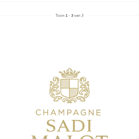
Toon
1
-
3
van 3