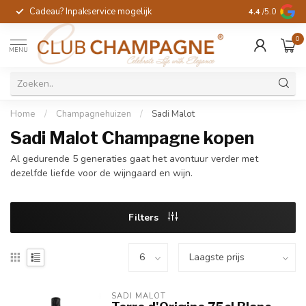
Cadeau? Inpakservice mogelijk
Gratis handges
4.4
/5.0
0
MENU
Home
/
Champagnehuizen
/
Sadi Malot
Sadi Malot Champagne kopen
Al gedurende 5 generaties gaat het avontuur verder met
dezelfde liefde voor de wijngaard en wijn.
Filters
SADI MALOT