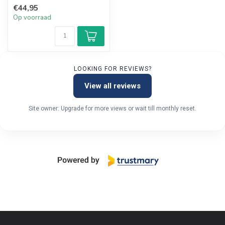
geheel eigen bedrukking!
€44,95
Pers...
Op voorraad
LOOKING FOR REVIEWS?
View all reviews
Site owner: Upgrade for more views or wait till monthly reset.