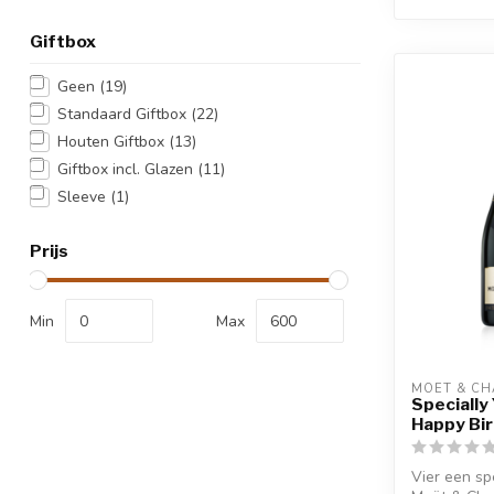
Giftbox
Geen
(19)
Standaard Giftbox
(22)
Houten Giftbox
(13)
Giftbox incl. Glazen
(11)
Sleeve
(1)
Prijs
Min
Max
MOËT & C
Specially
Happy Bi
Vier een sp