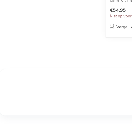
Moët & Cha
Car...
€54,95
Niet op voo
Vergelij