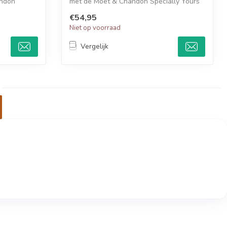
andon
met de Moët & Chandon Specially Yours
20...
€54,95
Niet op voorraad
Vergelijk