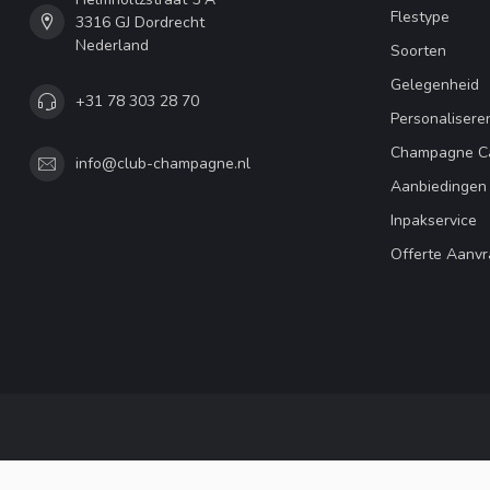
Flestype
3316 GJ Dordrecht
Nederland
Soorten
Gelegenheid
+31 78 303 28 70
Personalisere
Champagne C
info@club-champagne.nl
Aanbiedingen
Inpakservice
Offerte Aanv