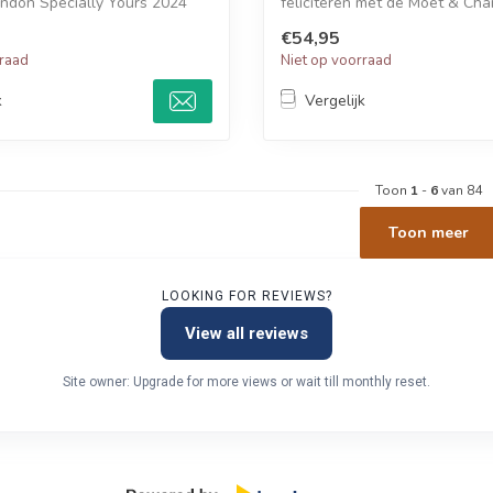
ndon Specially Yours 2024
feliciteren met de Moët & Ch
Speciall...
€54,95
rraad
Niet op voorraad
k
Vergelijk
Toon
1
-
6
van 84
Toon meer
LOOKING FOR REVIEWS?
View all reviews
Site owner: Upgrade for more views or wait till monthly reset.