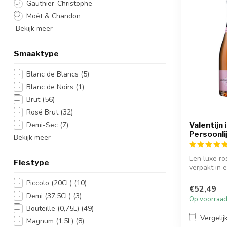
Gauthier-Christophe
Moët & Chandon
Bekijk meer
Smaaktype
Blanc de Blancs
(5)
Blanc de Noirs
(1)
Brut
(56)
Rosé Brut
(32)
Demi-Sec
(7)
Valentijn
Persoonl
Bekijk meer
Een luxe ro
Flestype
verpakt in ee
Piccolo (20CL)
(10)
€52,49
Demi (37,5CL)
(3)
Op voorraa
Bouteille (0,75L)
(49)
Vergelij
Magnum (1,5L)
(8)