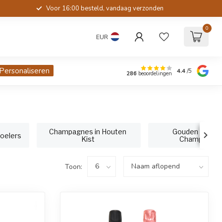
Voor 16:00 besteld, vandaag verzonden
0
EUR
Personaliseren
4.4
/5
286
beoordelingen
Champagnes in Houten
Gouden Fless
oelers
Kist
Champagne
Toon: