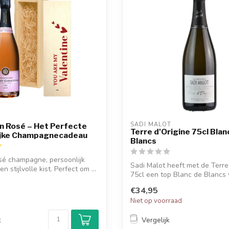
SADI MALOT
 in Rosé – Het Perfecte
Terre d'Origine 75cl Blan
ijke Champagnecadeau
Blancs
sé champagne, persoonlijk
Sadi Malot heeft met de Terre
n stijlvolle kist. Perfect om ...
75cl een top Blanc de Blancs
ma...
€34,95
d
Niet op voorraad
k
Vergelijk