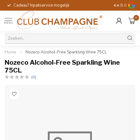
Cadeau? Inpakservice mogelijk
Gratis handges
4.4
/5.0
0
MENU
Home
/
Nozeco Alcohol-Free Sparkling Wine 75CL
Nozeco Alcohol-Free Sparkling Wine
75CL
(0)