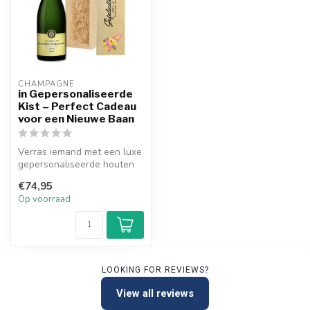
CHAMPAGNE
in Gepersonaliseerde
Kist – Perfect Cadeau
voor een Nieuwe Baan
Verras iemand met een luxe
gepersonaliseerde houten
kist gevuld met champagne
€74,95
na...
Op voorraad
LOOKING FOR REVIEWS?
View all reviews