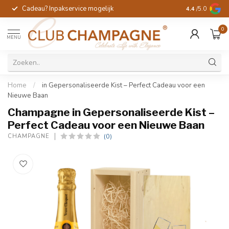
Cadeau? Inpakservice mogelijk
Gratis handges
4.4
/5.0
0
MENU
Home
/
in Gepersonaliseerde Kist – Perfect Cadeau voor een
Nieuwe Baan
Champagne in Gepersonaliseerde Kist –
Perfect Cadeau voor een Nieuwe Baan
(0)
CHAMPAGNE