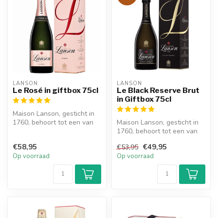
LANSON
LANSON
Le Rosé in giftbox 75cl
Le Black Reserve Brut
in Giftbox 75cl
Maison Lanson, gesticht in
1760, behoort tot een van
Maison Lanson, gesticht in
de oudste Champagne
1760, behoort tot een van
huizen ...
de oudste Champagne
€58,95
€49,95
€53,95
huizen ...
Op voorraad
Op voorraad