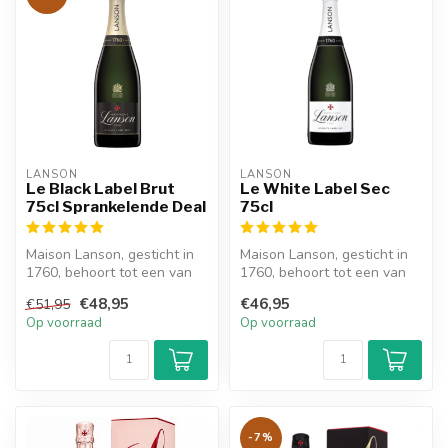
LANSON
LANSON
Le Black Label Brut
Le White Label Sec
75cl Sprankelende Deal
75cl
Maison Lanson, gesticht in
Maison Lanson, gesticht in
1760, behoort tot een van
1760, behoort tot een van
de oudste Champagne
de oudste Champagne
€48,95
€46,95
€51,95
huizen ...
huizen ...
Op voorraad
Op voorraad
-7%