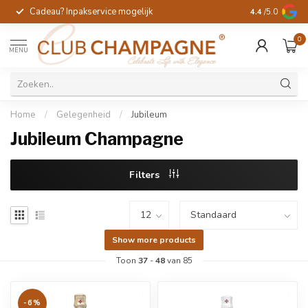
Cadeau? Inpakservice mogelijk
Gratis handges
4.4
/5.0
0
MENU
Home
/
Gelegenheid
/
Jubileum
Jubileum Champagne
Filters
Show more products
Toon
37
-
48
van 85
-6%