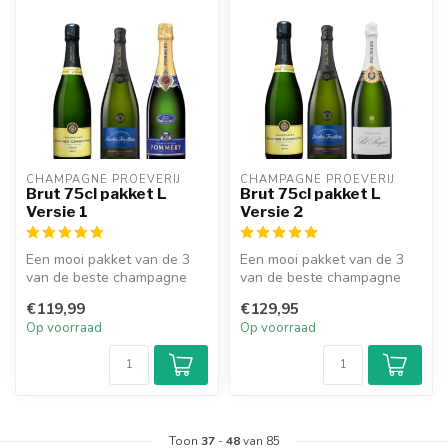
CHAMPAGNE PROEVERIJ
CHAMPAGNE PROEVERIJ
Brut 75cl pakket L
Brut 75cl pakket L
Versie 1
Versie 2
Een mooi pakket van de 3
Een mooi pakket van de 3
van de beste champagne
van de beste champagne
proeverij set met de
proeverij set met de
€119,99
€129,95
verschillen...
verschillen...
Op voorraad
Op voorraad
Toon
37
-
48
van 85