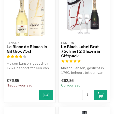
LANSON
LANSON
Le Blanc de Blancs in
Le Black Label Brut
Giftbox 75cl
75cl met 2 Glazen in
Giftpack
Maison Lanson, gesticht in
1760, behoort tot een van
Maison Lanson, gesticht in
de oudste Champagne
1760, behoort tot een van
huizen ...
de oudste Champagne
€76,95
€62,95
huizen ...
Niet op voorraad
Op voorraad