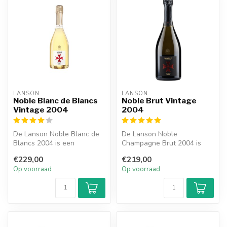
LANSON
LANSON
Noble Blanc de Blancs
Noble Brut Vintage
Vintage 2004
2004
De Lanson Noble Blanc de
De Lanson Noble
Blancs 2004 is een
Champagne Brut 2004 is
Champagne die het unieke
een champagne die de
€229,00
€219,00
terroir van...
verfijnde karakteris...
Op voorraad
Op voorraad