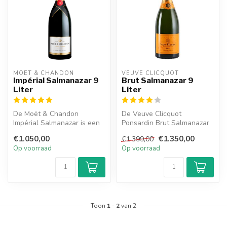
MOËT & CHANDON
VEUVE CLICQUOT 
Impérial Salmanazar 9
Brut Salmanazar 9
Liter
Liter
De Moët & Chandon
De Veuve Clicquot
Impérial Salmanazar is een
Ponsardin Brut Salmanazar
heerlijke champagne en
is een heerlijke champagne
€1.050,00
€1.350,00
€1.399,00
heeft een f...
en heeft ...
Op voorraad
Op voorraad
Toon
1
-
2
van 2