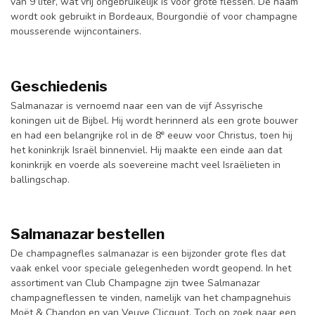
van 9 liter, wat vrij ongebruikelijk is voor grote flessen. De naam
wordt ook gebruikt in Bordeaux, Bourgondië of voor champagne
mousserende wijncontainers.
Geschiedenis
Salmanazar is vernoemd naar een van de vijf Assyrische
koningen uit de Bijbel. Hij wordt herinnerd als een grote bouwer
e
en had een belangrijke rol in de 8
eeuw voor Christus, toen hij
het koninkrijk Israël binnenviel. Hij maakte een einde aan dat
koninkrijk en voerde als soevereine macht veel Israëlieten in
ballingschap.
Salmanazar bestellen
De champagnefles salmanazar is een bijzonder grote fles dat
vaak enkel voor speciale gelegenheden wordt geopend. In het
assortiment van Club Champagne zijn twee Salmanazar
champagneflessen te vinden, namelijk van het champagnehuis
Moët & Chandon
en van
Veuve Clicquot
. Toch op zoek naar een