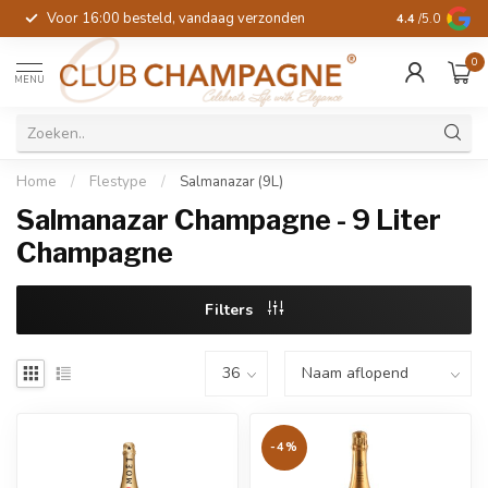
Voor 16:00 besteld, vandaag verzonden
4.4
/5.0
0
MENU
Home
/
Flestype
/
Salmanazar (9L)
Salmanazar Champagne - 9 Liter
Champagne
Filters
-4%