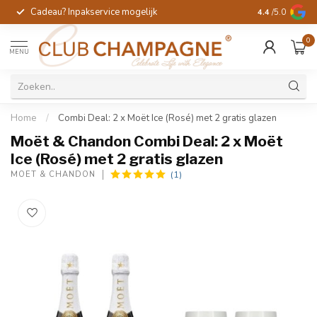
Cadeau? Inpakservice mogelijk
Gratis handges
4.4
/5.0
0
MENU
Home
/
Combi Deal: 2 x Moët Ice (Rosé) met 2 gratis glazen
Moët & Chandon Combi Deal: 2 x Moët
Ice (Rosé) met 2 gratis glazen
(1)
MOËT & CHANDON