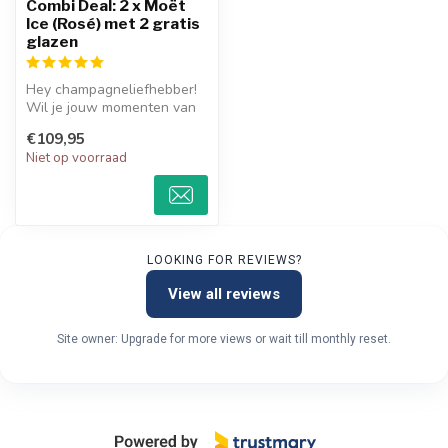
Combi Deal: 2 x Moët
Ice (Rosé) met 2 gratis
glazen
Hey champagneliefhebber!
Wil je jouw momenten van
genot en vreugde naar een
€109,95
hoge...
Niet op voorraad
LOOKING FOR REVIEWS?
View all reviews
Site owner: Upgrade for more views or wait till monthly reset.