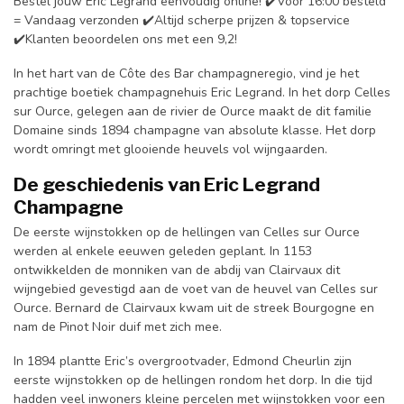
Bestel jouw Eric Legrand eenvoudig online! ✔️Voor 16:00 besteld
= Vandaag verzonden ✔️Altijd scherpe prijzen & topservice
✔️Klanten beoordelen ons met een 9,2!
In het hart van de Côte des Bar champagneregio, vind je het
prachtige boetiek champagnehuis Eric Legrand. In het dorp Celles
sur Ource, gelegen aan de rivier de Ource maakt de dit familie
Domaine sinds 1894 champagne van absolute klasse. Het dorp
wordt omringt met glooiende heuvels vol wijngaarden.
De geschiedenis van Eric Legrand
Champagne
De eerste wijnstokken op de hellingen van Celles sur Ource
werden al enkele eeuwen geleden geplant. In 1153
ontwikkelden de monniken van de abdij van Clairvaux dit
wijngebied gevestigd aan de voet van de heuvel van Celles sur
Ource. Bernard de Clairvaux kwam uit de streek Bourgogne en
nam de Pinot Noir duif met zich mee.
In 1894 plantte Eric’s overgrootvader, Edmond Cheurlin zijn
eerste wijnstokken op de hellingen rondom het dorp. In die tijd
hadden veel inwoners kleine percelen met wijnstokken voor een ​​