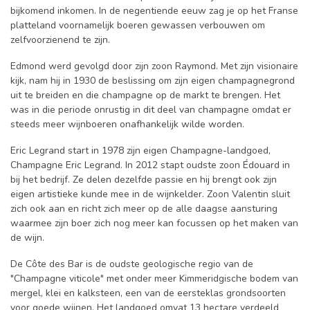
bijkomend inkomen. In de negentiende eeuw zag je op het Franse
platteland voornamelijk boeren gewassen verbouwen om
zelfvoorzienend te zijn.
Edmond werd gevolgd door zijn zoon Raymond. Met zijn visionaire
kijk, nam hij in 1930 de beslissing om zijn eigen champagnegrond
uit te breiden en die champagne op de markt te brengen. Het
was in die periode onrustig in dit deel van champagne omdat er
steeds meer wijnboeren onafhankelijk wilde worden.
Eric Legrand start in 1978 zijn eigen Champagne-landgoed,
Champagne Eric Legrand. In 2012 stapt oudste zoon Édouard in
bij het bedrijf. Ze delen dezelfde passie en hij brengt ook zijn
eigen artistieke kunde mee in de wijnkelder. Zoon Valentin sluit
zich ook aan en richt zich meer op de alle daagse aansturing
waarmee zijn boer zich nog meer kan focussen op het maken van
de wijn.
De Côte des Bar is de oudste geologische regio van de
"Champagne viticole" met onder meer Kimmeridgische bodem van
mergel, klei en kalksteen, een van de eersteklas grondsoorten
voor goede wijnen. Het landgoed omvat 13 hectare verdeeld