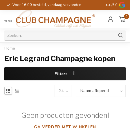
Voor 16:00 besteld, vandaag verzonden
4.4
/5.0
0
MENU
Home
Eric Legrand Champagne kopen
Filters
Geen producten gevonden!
GA VERDER MET WINKELEN