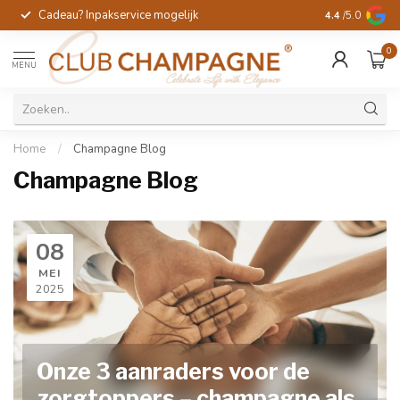
Cadeau? Inpakservice mogelijk
Gratis handges
4.4
/5.0
0
MENU
Home
/
Champagne Blog
Champagne Blog
08
MEI
2025
Onze 3 aanraders voor de
zorgtoppers – champagne als