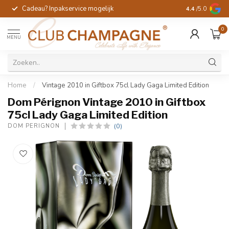
Cadeau? Inpakservice mogelijk
Gratis handges
4.4
/5.0
0
MENU
Home
/
Vintage 2010 in Giftbox 75cl Lady Gaga Limited Edition
Dom Pérignon Vintage 2010 in Giftbox
75cl Lady Gaga Limited Edition
(0)
DOM PÉRIGNON