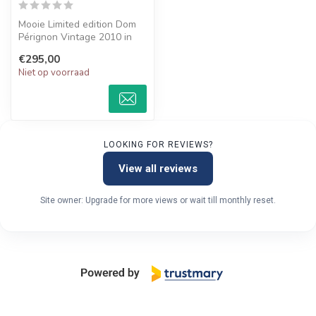
Mooie Limited edition Dom
Pérignon Vintage 2010 in
Giftbox gemaakt samen met
€295,00
Lad...
Niet op voorraad
LOOKING FOR REVIEWS?
View all reviews
Site owner: Upgrade for more views or wait till monthly reset.