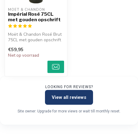
MOËT & CHANDON
Impérial Rosé 75CL
met gouden opschrift
Moët & Chandon Rosé Brut
75CL met gouden opschrift
is een perfect geschenk!
€59,95
Snel...
Niet op voorraad
LOOKING FOR REVIEWS?
View all reviews
Site owner: Upgrade for more views or wait till monthly reset.