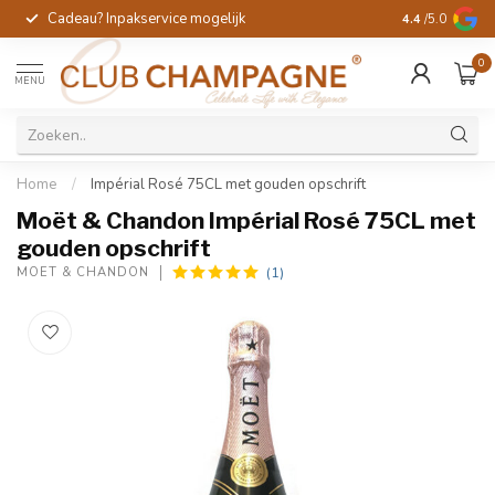
Cadeau? Inpakservice mogelijk
Gratis handges
4.4
/5.0
0
MENU
Home
/
Impérial Rosé 75CL met gouden opschrift
Moët & Chandon Impérial Rosé 75CL met
gouden opschrift
(1)
MOËT & CHANDON