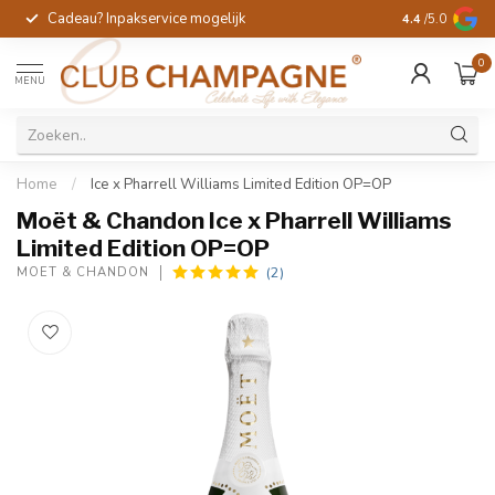
Cadeau? Inpakservice mogelijk
Gratis handges
4.4
/5.0
0
MENU
Home
/
Ice x Pharrell Williams Limited Edition OP=OP
Moët & Chandon Ice x Pharrell Williams
Limited Edition OP=OP
(2)
MOËT & CHANDON