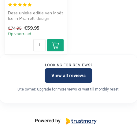
Deze unieke editie van Moët
Ice in Pharrell-design
verschijnt eenmalig en is
€59,95
€74,95
sle...
Op voorraad
LOOKING FOR REVIEWS?
View all reviews
Site owner: Upgrade for more views or wait till monthly reset.