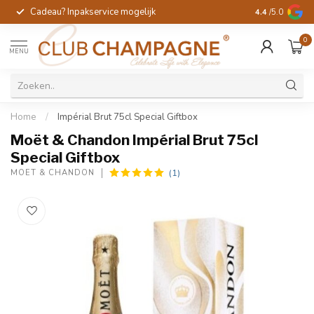
Cadeau? Inpakservice mogelijk
Gratis handges
4.4
/5.0
0
MENU
Home
/
Impérial Brut 75cl Special Giftbox
Moët & Chandon Impérial Brut 75cl
Special Giftbox
(1)
MOËT & CHANDON