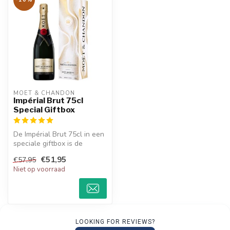
MOËT & CHANDON
Impérial Brut 75cl
Special Giftbox
De Impérial Brut 75cl in een
speciale giftbox is de
perfecte keuze voor elke
€51,95
€57,95
gel...
Niet op voorraad
LOOKING FOR REVIEWS?