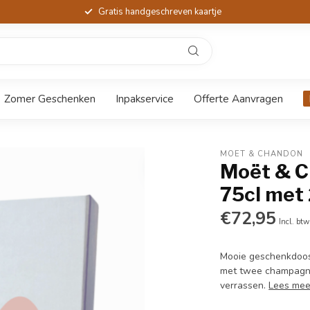
Gratis handgeschreven kaartje
Zomer Geschenken
Inpakservice
Offerte Aanvragen
MOËT & CHANDON
Moët & Ch
75cl met
€72,95
Incl. btw
Mooie geschenkdoos 
met twee champagne 
verrassen.
Lees mee