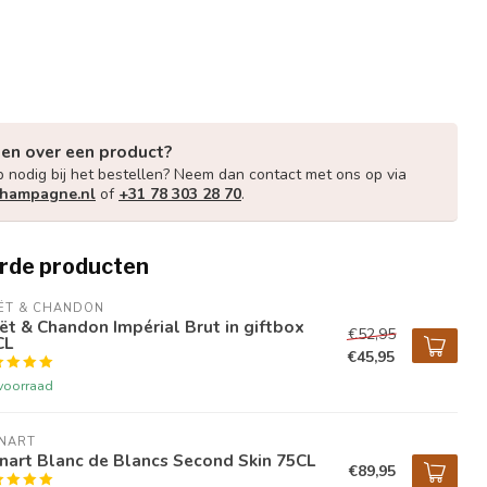
gen over een product?
p nodig bij het bestellen? Neem dan contact met ons op via
champagne.nl
of
+31 78 303 28 70
.
rde producten
ËT & CHANDON
t & Chandon Impérial Brut in giftbox
€52,95
CL
€45,95
voorraad
INART
nart Blanc de Blancs Second Skin 75CL
€89,95