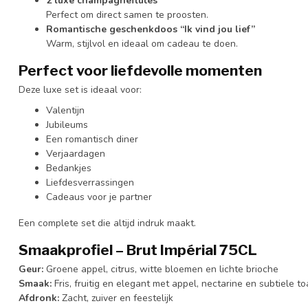
2 luxe champagneflutes
Perfect om direct samen te proosten.
Romantische geschenkdoos “Ik vind jou lief”
Warm, stijlvol en ideaal om cadeau te doen.
Perfect voor liefdevolle momenten
Deze luxe set is ideaal voor:
Valentijn
Jubileums
Een romantisch diner
Verjaardagen
Bedankjes
Liefdesverrassingen
Cadeaus voor je partner
Een complete set die altijd indruk maakt.
Smaakprofiel – Brut Impérial 75CL
Geur:
Groene appel, citrus, witte bloemen en lichte brioche
Smaak:
Fris, fruitig en elegant met appel, nectarine en subtiele to
Afdronk:
Zacht, zuiver en feestelijk