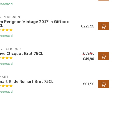
voorraad
M PÉRIGNON
m Pérignon Vintage 2017 in Giftbox
CL
€229,95
voorraad
VE CLICQUOT 
ve Clicquot Brut 75CL
€59,95
€49,90
voorraad
INART
nart R. de Ruinart Brut 75CL
€61,50
voorraad