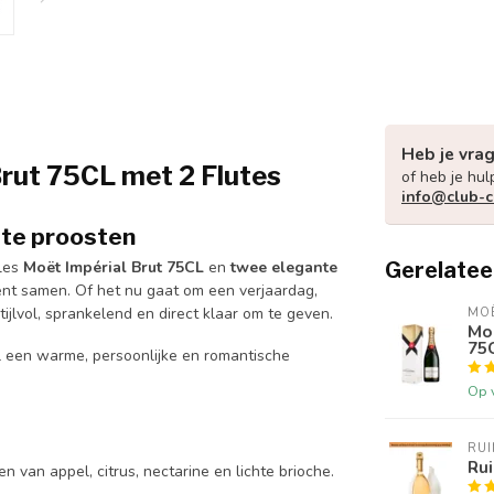
Heb je vra
Brut 75CL met 2 Flutes
of heb je hul
info@club-
 te proosten
les
Moët Impérial Brut 75CL
en
twee elegante
Gerelatee
nt samen. Of het nu gaat om een verjaardag,
tijlvol, sprankelend en direct klaar om te geven.
MO
Moë
75
 een warme, persoonlijke en romantische
Op 
RU
Rui
en van appel, citrus, nectarine en lichte brioche.