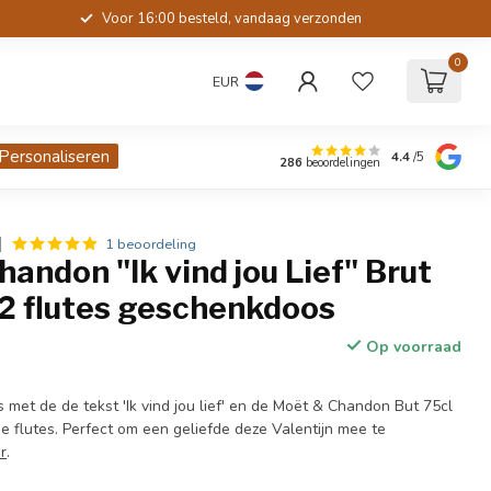
Voor 16:00 besteld, vandaag verzonden
0
EUR
Personaliseren
4.4
/5
286
beoordelingen
1 beoordeling
andon "Ik vind jou Lief" Brut
 2 flutes geschenkdoos
Op voorraad
met de de tekst 'Ik vind jou lief' en de Moët & Chandon But 75cl
flutes. Perfect om een geliefde deze Valentijn mee te
r
.