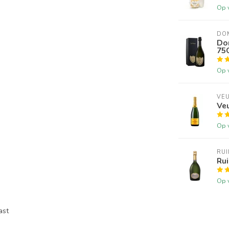
Op 
DO
Do
75
Op 
VEU
Veu
Op 
RU
Rui
Op 
ast