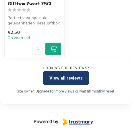
Giftbox Zwart 75CL
Perfect voor speciale
gelegenheden, deze giftbox
straalt luxe uit. Voeg een
€2,50
pers...
Op voorraad
LOOKING FOR REVIEWS?
View all reviews
Site owner: Upgrade for more views or wait till monthly reset.