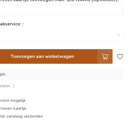
akservice: :
Toevoegen aan winkelwagen
gen.
lijken
rvice mogelijk
hreven kaartje
eld, vandaag verzonden