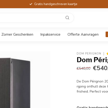
Gratis handgeschreven kaartje
Zomer Geschenken
Inpakservice
Offerte Aanvragen
DOM PÉRIGNON
Dom Péri
€540
€548,00
De Dom Pérignon 200
rijping onthult deze
frisheid. Perfect voo
Gratis handgesch