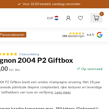
Voor 16:00 besteld, vandaag verzonden
0
EUR
Personaliseren
4.4
/5
286
beoordelingen
1 beoordeling
gnon 2004 P2 Giftbox
,00
Op voorraad
Incl. btw
4 P2 Giftbox biedt een unieke champagne-ervaring. Met 18 jaar
 tweede plénitude diepere complexiteit, rijke texturen en levendige
r liefhebbers van luxe en verfijning.
Lees meer
.
reven kaartje toevoegen max. 150 tekens (Optioneel)::