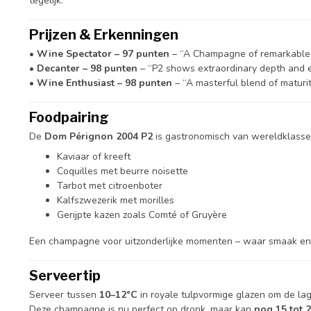
tegelijk.
Prijzen & Erkenningen
•
Wine Spectator – 97 punten
– “A Champagne of remarkable p
•
Decanter – 98 punten
– “P2 shows extraordinary depth and ene
•
Wine Enthusiast – 98 punten
– “A masterful blend of maturit
Foodpairing
De
Dom Pérignon 2004 P2
is gastronomisch van wereldklasse.
Kaviaar of kreeft
Coquilles met beurre noisette
Tarbot met citroenboter
Kalfszwezerik met morilles
Gerijpte kazen zoals Comté of Gruyère
Een champagne voor uitzonderlijke momenten – waar smaak e
Serveertip
Serveer tussen
10–12°C
in royale tulpvormige glazen om de lag
Deze champagne is nu perfect op dronk, maar kan
nog 15 tot 2