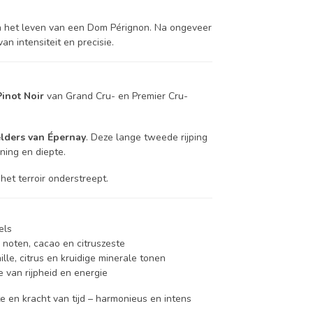
n het leven van een Dom Pérignon. Na ongeveer
an intensiteit en precisie.
inot Noir
van Grand Cru- en Premier Cru-
elders van Épernay
. Deze lange tweede rijping
ning en diepte.
het terroir onderstreept.
els
 noten, cacao en citruszeste
lle, citrus en kruidige minerale tonen
e van rijpheid en energie
 en kracht van tijd – harmonieus en intens