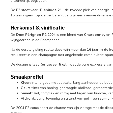
uitzonderlijk oogstjaar.
De P2 staat voor
“Plénitude 2”
– de tweede piek van energie i
15 jaar rijping op de lie
, bereikt de wijn een nieuwe dimensie v
Herkomst & vinificatie
De
Dom Pérignon P2 2004
is een blend van
Chardonnay en P
wijngaarden in de Champagne.
Na de eerste gisting rustte deze wijn meer dan
16 jaar in de k
resulteert in een champagne met ongekende complexiteit, span
De dosage is laag (
ongeveer 5 g/l
), wat de pure expressie van 
Smaakprofiel
Kleur:
Intens goud met delicate, lang aanhoudende bubb
Geur:
Hints van honing, gedroogde abrikoos, geroosterde
Smaak:
Vol, complex en romig met lagen van brioche, vani
Afdronk:
Lang, levendig en uiterst verfijnd – een symfoni
De 2004 P2 combineert de charme van zijn vintage met de diepte