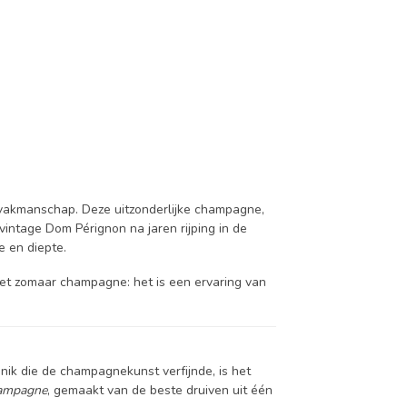
n vakmanschap. Deze uitzonderlijke champagne,
intage Dom Pérignon na jaren rijping in de
e en diepte.
 niet zomaar champagne: het is een ervaring van
ik die de champagnekunst verfijnde, is het
hampagne
, gemaakt van de beste druiven uit één