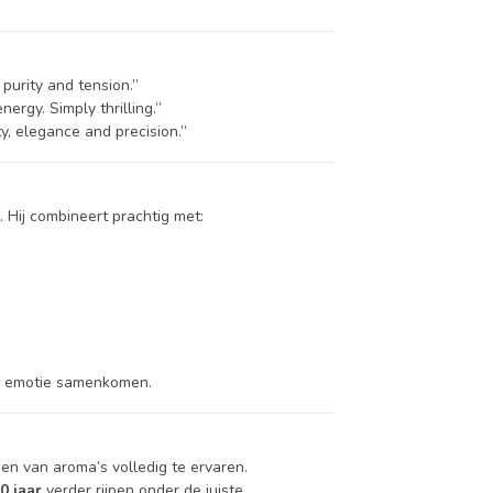
urity and tension.”
rgy. Simply thrilling.”
y, elegance and precision.”
 Hij combineert prachtig met:
n emotie samenkomen.
en van aroma’s volledig te ervaren.
0 jaar
verder rijpen onder de juiste