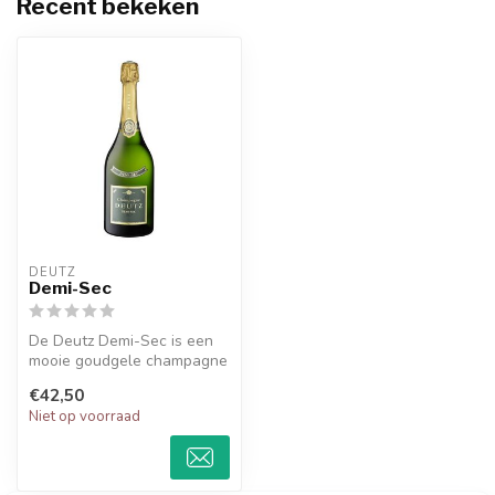
Recent bekeken
DEUTZ
Demi-Sec
De Deutz Demi-Sec is een
mooie goudgele champagne
met een zoete aroma van
€42,50
honing...
Niet op voorraad