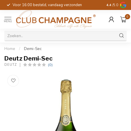
Voor 16:00 besteld, vandaag verzonden
4.4
/5.0
0
MENU
Home
/
Demi-Sec
Deutz Demi-Sec
(0)
DEUTZ