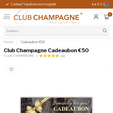
Cadeau? Inpakservice mogelijk
Gratis handges
4.4
/5.0
0
MENU
Home
/
Cadeaubon €50
Club Champagne Cadeaubon €50
(1)
CLUB CHAMPAGNE